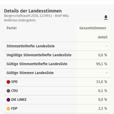
Details der Landesstimmen
Details
Bürgerschaftswahl 2020, 1219911 - Brief-Wbz.
file_download
der
Amtliches Endergebnis
Landesstimmen
Partei
Gesamtstimmen
Anteil
Stimmzettelhefte Landesliste
-
Ungültige Stimmzettelhefte Landesliste
0,9 %
Gültige Stimmzettelhefte Landesliste
99,1 %
Gültige Stimmen Landesliste
-
SPD
31,0 %
CDU
6,1 %
DIE LINKE
9,0 %
FDP
3,3 %