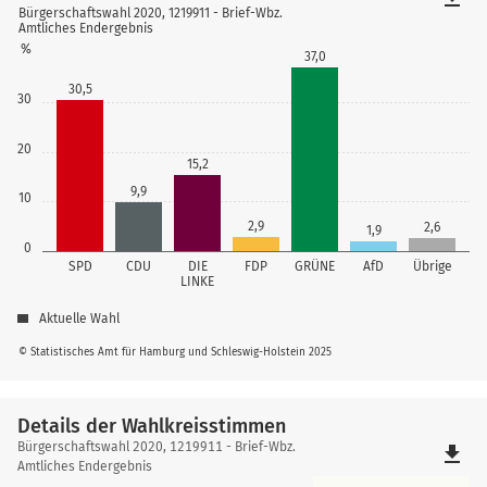
Bürgerschaftswahl 2020, 1219911 - Brief-Wbz.
Amtliches Endergebnis
%
37,0
30,5
30
20
15,2
9,9
10
2,9
2,6
1,9
0
SPD
CDU
DIE
FDP
GRÜNE
AfD
Übrige
LINKE
Aktuelle Wahl
© Statistisches Amt für Hamburg und Schleswig-Holstein 2025
Details der Wahlkreisstimmen
Details
Bürgerschaftswahl 2020, 1219911 - Brief-Wbz.
file_download
der
Amtliches Endergebnis