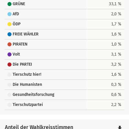
GRÜNE
33,1 %
AfD
2,0 %
ÖDP
1,7 %
FREIE WÄHLER
1,6 %
PIRATEN
1,0 %
Volt
3,1 %
Die PARTEI
3,2 %
Tierschutz hier!
1,6 %
Die Humanisten
0,3 %
Gesundheitsforschung
0,6 %
Tierschutzpartei
2,2 %
Anteil der Wahlkreisstimmen
file_download