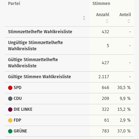
Wahlkreisstimmen
Partei
Stimmen
Anzahl
Anteil
Stimmzettelhefte Wahlkreisliste
432
-
Ungültige Stimmzettelhefte
5
-
Wahlkreisliste
Gültige Stimmzettelhefte
427
-
Wahlkreisliste
Gültige Stimmen Wahlkreisliste
2.117
-
SPD
646
30,5 %
CDU
209
9,9 %
DIE LINKE
322
15,2 %
FDP
61
2,9 %
GRÜNE
783
37,0 %