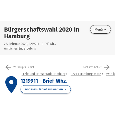
Bürgerschaftswahl 2020 in
Menü
Hamburg
23. Februar 2020, 1219911 - Brief-Wbz.
Amtliches Endergebnis
arrow_back
arrow_forward
Vorheriges Gebiet
Nächstes Gebiet
Freie und Hansestadt Hamburg
Bezirk Hamburg-Mitte
Wahlk
place
1219911 - Brief-Wbz.
Anderes Gebiet auswählen