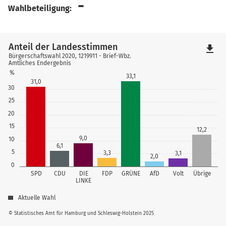
-
Wahlbeteiligung:
Anteil der Landesstimmen
file_download
Bürgerschaftswahl 2020, 1219911 - Brief-Wbz.
Amtliches Endergebnis
%
33,1
31,0
30
25
20
15
12,2
9,0
10
6,1
5
3,3
3,1
2,0
0
SPD
CDU
DIE
FDP
GRÜNE
AfD
Volt
Übrige
LINKE
Aktuelle Wahl
© Statistisches Amt für Hamburg und Schleswig-Holstein 2025