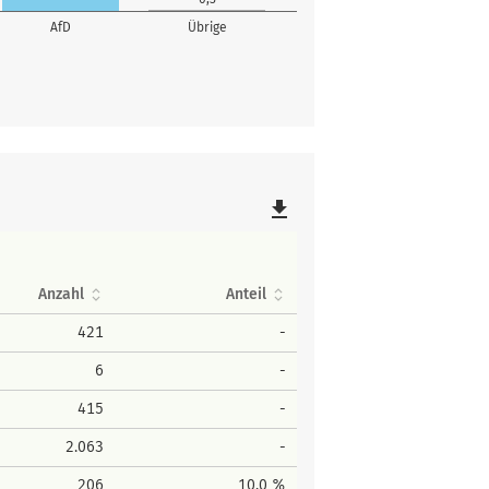
AfD
Übrige
file_download
Anzahl
Anteil
421
-
6
-
415
-
2.063
-
206
10,0 %