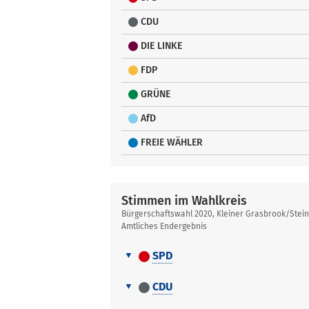
CDU
DIE LINKE
FDP
GRÜNE
AfD
FREIE WÄHLER
Stimmen im Wahlkreis
Bürgerschaftswahl 2020, Kleiner Grasbrook/Stei
Amtliches Endergebnis
SPD
Stimmen
Nr.
Name, Vorname
im
CDU
Wahlkreis
Stimmen
1
Neubauer, Ralf