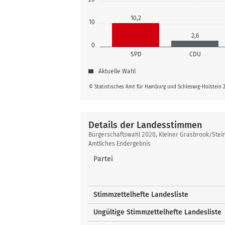
10,2
10
2,6
0
SPD
CDU
Aktuelle Wahl
© Statistisches Amt für Hamburg und Schleswig-Holstein 
Details der Landesstimmen
Details
Bürgerschaftswahl 2020, Kleiner Grasbrook/Ste
der
Amtliches Endergebnis
Landesstimmen
Partei
Stimmzettelhefte Landesliste
Ungültige Stimmzettelhefte Landesliste