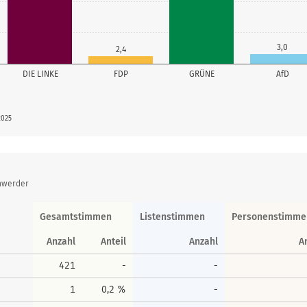
3,0
2,4
DIE LINKE
FDP
GRÜNE
AfD
2025
inwerder
Gesamtstimmen
Listenstimmen
Personenstimme
Anzahl
Anteil
Anzahl
A
421
-
-
1
0,2 %
-