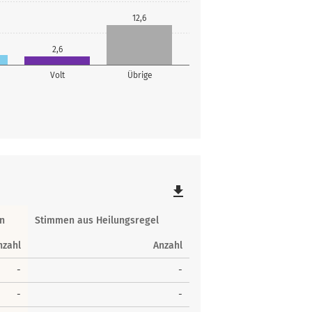
12,6
2,6
Volt
Übrige
file_download
n
Stimmen aus Heilungsregel
nzahl
Anzahl
-
-
-
-