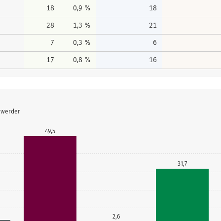
18
0,9 %
18
28
1,3 %
21
7
0,3 %
6
17
0,8 %
16
nwerder
49,5
31,7
2,6