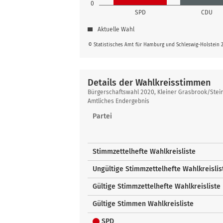
0
SPD
CDU
Aktuelle Wahl
© Statistisches Amt für Hamburg und Schleswig-Holstein 
Details der Wahlkreisstimmen
Details
Bürgerschaftswahl 2020, Kleiner Grasbrook/Ste
der
Amtliches Endergebnis
Wahlkreisstimmen
Partei
Stimmzettelhefte Wahlkreisliste
Ungültige Stimmzettelhefte Wahlkreislis
Gültige Stimmzettelhefte Wahlkreisliste
Gültige Stimmen Wahlkreisliste
SPD