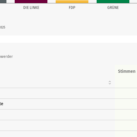
DIE LINKE
FDP
GRÜNE
2025
inwerder
Stimmen
te