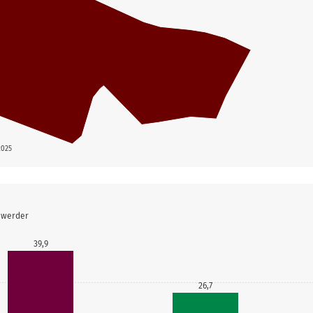
2025
nwerder
39,9
26,7