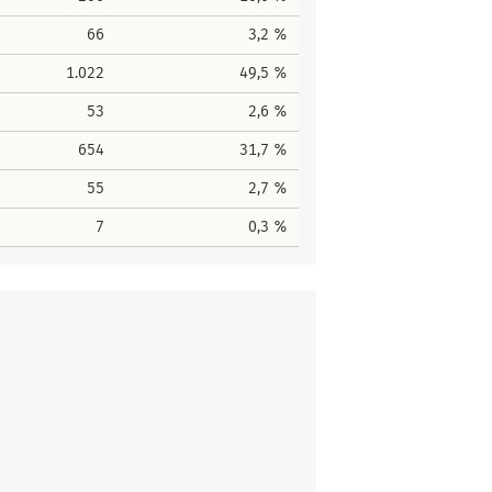
66
3,2 %
1.022
49,5 %
53
2,6 %
654
31,7 %
55
2,7 %
7
0,3 %
men
Gewählt
37