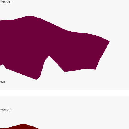
nwerder
2025
nwerder