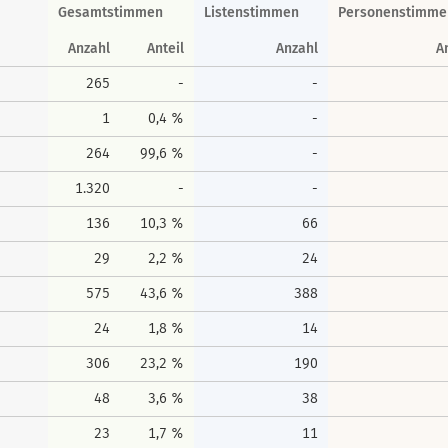
Gesamtstimmen
Listenstimmen
Personenstimme
Anzahl
Anteil
Anzahl
A
265
-
-
1
0,4 %
-
264
99,6 %
-
1.320
-
-
136
10,3 %
66
29
2,2 %
24
575
43,6 %
388
24
1,8 %
14
306
23,2 %
190
48
3,6 %
38
23
1,7 %
11