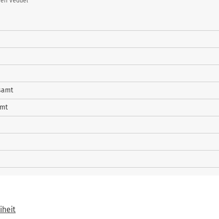
eff Veddel
samt
amt
iheit