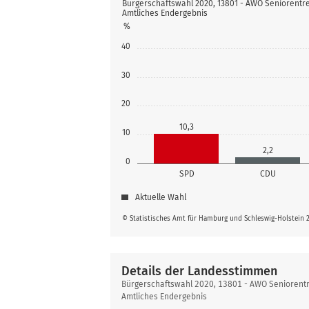
Bürgerschaftswahl 2020, 13801 - AWO Seniorentr
Amtliches Endergebnis
%
40
30
20
10,3
10
2,2
0
SPD
CDU
Aktuelle Wahl
© Statistisches Amt für Hamburg und Schleswig-Holstein 
Details der Landesstimmen
Details
Bürgerschaftswahl 2020, 13801 - AWO Seniorentr
der
Amtliches Endergebnis