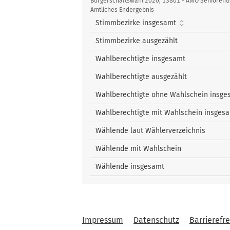
Kennzahlen
nach oben
Bürgerschaftswahl 2020, 13801 - AWO Seniorentr
10
Radtke, Cordula
Amtliches Endergebnis
nach oben
8
Strauß, Wolfgang
Stimmbezirke insgesamt
nach oben
9
Frowerk, Marcus
Stimmbezirke ausgezählt
nach oben
Wahlberechtigte insgesamt
Wahlberechtigte ausgezählt
Wahlberechtigte ohne Wahlschein insge
Wahlberechtigte mit Wahlschein insges
Wählende laut Wählerverzeichnis
Wählende mit Wahlschein
Wählende insgesamt
Impressum
Datenschutz
Barrierefre