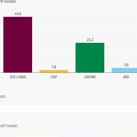
eff Veddel
43,6
23,2
3,6
1,8
DIE LINKE
FDP
GRÜNE
AfD
2025
eff Veddel