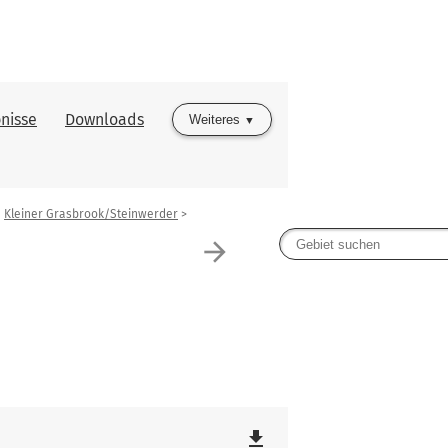
nisse
Downloads
Weiteres
Kleiner Grasbrook/Steinwerder
arrow_forward
file_download