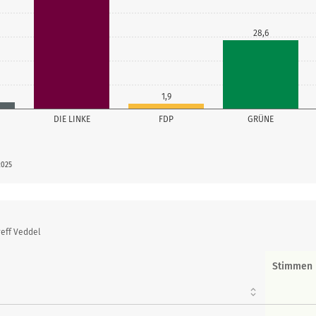
28,6
1,9
DIE LINKE
FDP
GRÜNE
2025
eff Veddel
Stimmen