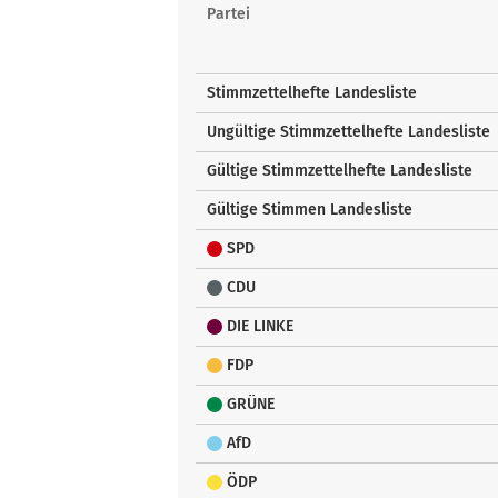
Landesstimmen
Partei
Stimmzettelhefte Landesliste
Ungültige Stimmzettelhefte Landesliste
Gültige Stimmzettelhefte Landesliste
Gültige Stimmen Landesliste
SPD
CDU
DIE LINKE
FDP
GRÜNE
AfD
ÖDP