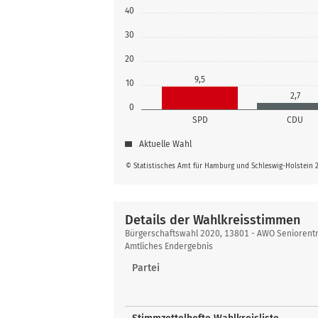
40
30
20
9,5
10
2,7
0
SPD
CDU
Aktuelle Wahl
© Statistisches Amt für Hamburg und Schleswig-Holstein 
Details der Wahlkreisstimmen
Details
Bürgerschaftswahl 2020, 13801 - AWO Seniorentr
der
Amtliches Endergebnis
Wahlkreisstimmen
Partei