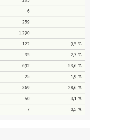
265
-
6
-
259
-
1.290
-
122
9,5 %
35
2,7 %
692
53,6 %
25
1,9 %
369
28,6 %
40
3,1 %
7
0,5 %