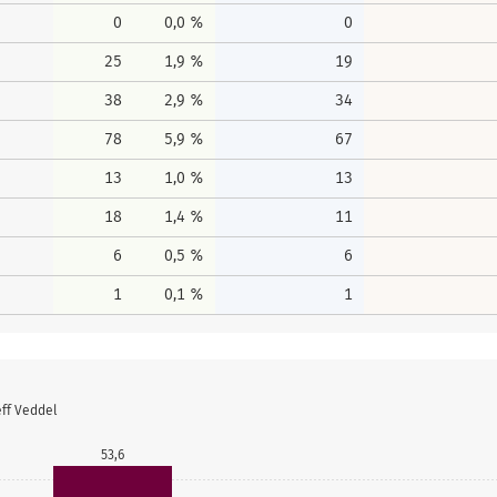
0
0,0 %
0
25
1,9 %
19
38
2,9 %
34
78
5,9 %
67
13
1,0 %
13
18
1,4 %
11
6
0,5 %
6
1
0,1 %
1
eff Veddel
53,6