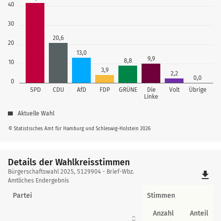
40
30
20,6
20
13,0
9,9
8,8
10
3,9
2,2
0,0
0
SPD
CDU
AfD
FDP
GRÜNE
Die
Volt
Übrige
Linke
Aktuelle Wahl
© Statistisches Amt für Hamburg und Schleswig-Holstein 2026
Details der Wahlkreisstimmen
Details
Bürgerschaftswahl 2025, 5129904 - Brief-Wbz.
file_download
der
Amtliches Endergebnis
Wahlkreisstimmen
Partei
Stimmen
Anzahl
Anteil