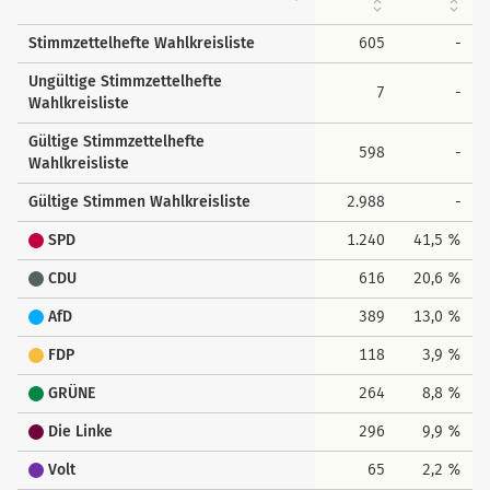
Stimmzettelhefte Wahlkreisliste
605
-
Ungültige Stimmzettelhefte
7
-
Wahlkreisliste
Gültige Stimmzettelhefte
598
-
Wahlkreisliste
Gültige Stimmen Wahlkreisliste
2.988
-
SPD
1.240
41,5 %
CDU
616
20,6 %
AfD
389
13,0 %
FDP
118
3,9 %
GRÜNE
264
8,8 %
Die Linke
296
9,9 %
Volt
65
2,2 %