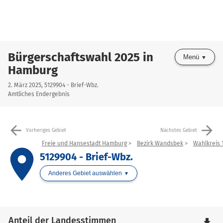
Bürgerschaftswahl 2025 in
Menü
Hamburg
2. März 2025, 5129904 - Brief-Wbz.
Amtliches Endergebnis
arrow_back
arrow_forward
Vorheriges Gebiet
Nächstes Gebiet
Freie und Hansestadt Hamburg
Bezirk Wandsbek
Wahlkreis 
place
5129904 - Brief-Wbz.
Anderes Gebiet auswählen
Anteil der Landesstimmen
file_download