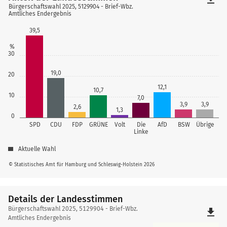
Bürgerschaftswahl 2025, 5129904 - Brief-Wbz.
Amtliches Endergebnis
39,5
%
30
19,0
20
12,1
10,7
10
7,0
3,9
3,9
2,6
1,3
0
SPD
CDU
FDP
GRÜNE
Volt
Die
AfD
BSW
Übrige
Linke
Aktuelle Wahl
© Statistisches Amt für Hamburg und Schleswig-Holstein 2026
Details der Landesstimmen
Details
Bürgerschaftswahl 2025, 5129904 - Brief-Wbz.
file_download
der
Amtliches Endergebnis