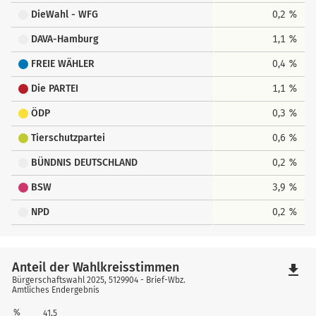
DieWahl - WFG
0,2 %
DAVA-Hamburg
1,1 %
FREIE WÄHLER
0,4 %
Die PARTEI
1,1 %
ÖDP
0,3 %
Tierschutzpartei
0,6 %
BÜNDNIS DEUTSCHLAND
0,2 %
BSW
3,9 %
NPD
0,2 %
Anteil der Wahlkreisstimmen
file_download
Bürgerschaftswahl 2025, 5129904 - Brief-Wbz.
Amtliches Endergebnis
%
41,5