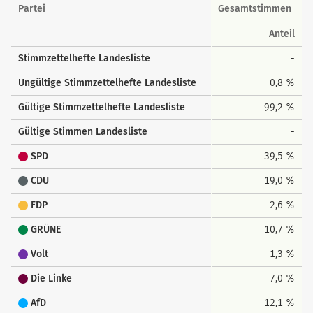
Landesstimmen
Partei
Gesamtstimmen
Anteil
Stimmzettelhefte Landesliste
-
Ungültige Stimmzettelhefte Landesliste
0,8 %
Gültige Stimmzettelhefte Landesliste
99,2 %
Gültige Stimmen Landesliste
-
SPD
39,5 %
CDU
19,0 %
FDP
2,6 %
GRÜNE
10,7 %
Volt
1,3 %
Die Linke
7,0 %
AfD
12,1 %