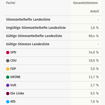
Landesstimmen
Partei
Gesamtstimmen
Anteil
Stimmzettelhefte Landesliste
-
Ungültige Stimmzettelhefte Landesliste
1,6 %
Gültige Stimmzettelhefte Landesliste
98,4 %
Gültige Stimmen Landesliste
-
SPD
34,9 %
CDU
19,9 %
FDP
5,0 %
GRÜNE
11,7 %
Volt
2,7 %
Die Linke
9,5 %
AfD
7,9 %