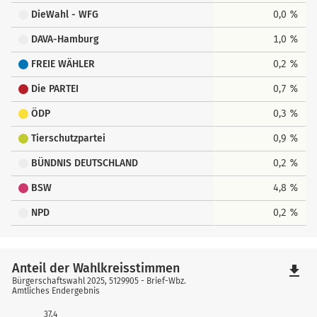
DieWahl - WFG
0,0 %
DAVA-Hamburg
1,0 %
FREIE WÄHLER
0,2 %
Die PARTEI
0,7 %
ÖDP
0,3 %
Tierschutzpartei
0,9 %
BÜNDNIS DEUTSCHLAND
0,2 %
BSW
4,8 %
NPD
0,2 %
Anteil der Wahlkreisstimmen
file_download
Bürgerschaftswahl 2025, 5129905 - Brief-Wbz.
Amtliches Endergebnis
37,4