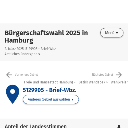
Bürgerschaftswahl 2025 in
Menü
Hamburg
2. März 2025, 5129905 - Brief-Wbz.
Amtliches Endergebnis
arrow_back
arrow_forward
Vorheriges Gebiet
Nächstes Gebiet
Freie und Hansestadt Hamburg
Bezirk Wandsbek
Wahlkreis 
place
5129905 - Brief-Wbz.
Anderes Gebiet auswählen
Anteil der Landesstimmen
file_download