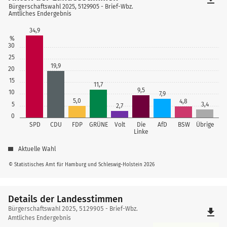
Bürgerschaftswahl 2025, 5129905 - Brief-Wbz.
Amtliches Endergebnis
34,9
%
30
25
19,9
20
15
11,7
9,5
10
7,9
5,0
4,8
5
3,4
2,7
0
SPD
CDU
FDP
GRÜNE
Volt
Die
AfD
BSW
Übrige
Linke
Aktuelle Wahl
© Statistisches Amt für Hamburg und Schleswig-Holstein 2026
Details der Landesstimmen
Details
Bürgerschaftswahl 2025, 5129905 - Brief-Wbz.
file_download
der
Amtliches Endergebnis