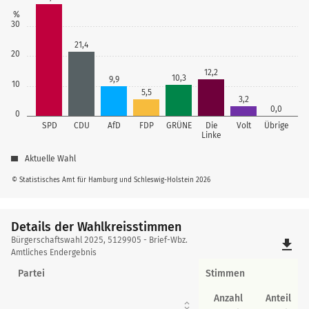
%
30
21,4
20
12,2
10,3
9,9
10
5,5
3,2
0,0
0
SPD
CDU
AfD
FDP
GRÜNE
Die
Volt
Übrige
Linke
Aktuelle Wahl
© Statistisches Amt für Hamburg und Schleswig-Holstein 2026
Details der Wahlkreisstimmen
Details
Bürgerschaftswahl 2025, 5129905 - Brief-Wbz.
file_download
der
Amtliches Endergebnis
Wahlkreisstimmen
Partei
Stimmen
Anzahl
Anteil