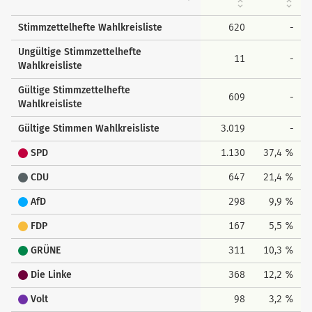
Stimmzettelhefte Wahlkreisliste
620
-
Ungültige Stimmzettelhefte
11
-
Wahlkreisliste
Gültige Stimmzettelhefte
609
-
Wahlkreisliste
Gültige Stimmen Wahlkreisliste
3.019
-
SPD
1.130
37,4 %
CDU
647
21,4 %
AfD
298
9,9 %
FDP
167
5,5 %
GRÜNE
311
10,3 %
Die Linke
368
12,2 %
Volt
98
3,2 %