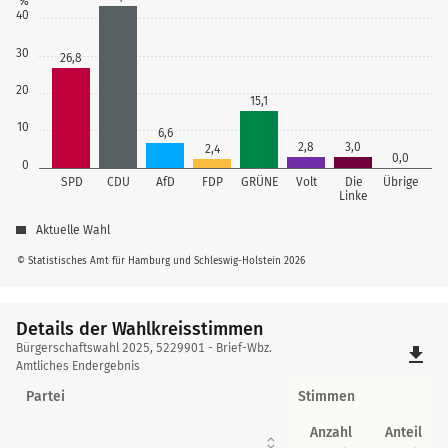
%
40
30
26,8
20
15,1
10
6,6
2,8
3,0
2,4
0,0
0
SPD
CDU
AfD
FDP
GRÜNE
Volt
Die
Übrige
Linke
Aktuelle Wahl
© Statistisches Amt für Hamburg und Schleswig-Holstein 2026
Details der Wahlkreisstimmen
Details
Bürgerschaftswahl 2025, 5229901 - Brief-Wbz.
file_download
der
Amtliches Endergebnis
Wahlkreisstimmen
Partei
Stimmen
Anzahl
Anteil