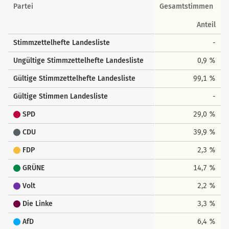
Landesstimmen
Partei
Gesamtstimmen
Anteil
Stimmzettelhefte Landesliste
-
Ungültige Stimmzettelhefte Landesliste
0,9 %
Gültige Stimmzettelhefte Landesliste
99,1 %
Gültige Stimmen Landesliste
-
SPD
29,0 %
CDU
39,9 %
FDP
2,3 %
GRÜNE
14,7 %
Volt
2,2 %
Die Linke
3,3 %
AfD
6,4 %