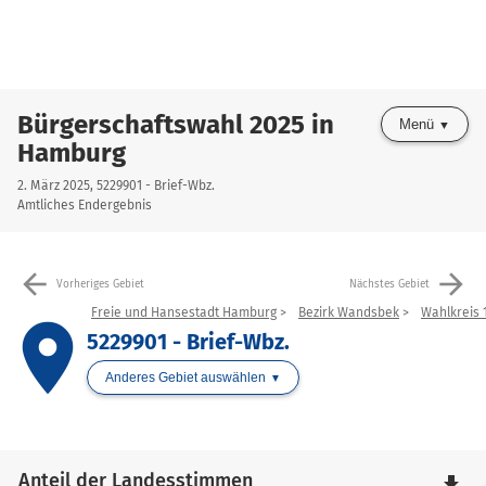
Bürgerschaftswahl 2025 in
Menü
Hamburg
2. März 2025, 5229901 - Brief-Wbz.
Amtliches Endergebnis
arrow_back
arrow_forward
Vorheriges Gebiet
Nächstes Gebiet
Freie und Hansestadt Hamburg
Bezirk Wandsbek
Wahlkreis 1
place
5229901 - Brief-Wbz.
Anderes Gebiet auswählen
Anteil der Landesstimmen
file_download