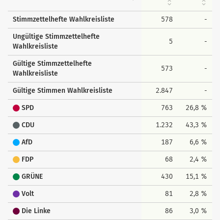
Stimmzettelhefte Wahlkreisliste
578
-
Ungültige Stimmzettelhefte
5
-
Wahlkreisliste
Gültige Stimmzettelhefte
573
-
Wahlkreisliste
Gültige Stimmen Wahlkreisliste
2.847
-
SPD
763
26,8 %
CDU
1.232
43,3 %
AfD
187
6,6 %
FDP
68
2,4 %
GRÜNE
430
15,1 %
Volt
81
2,8 %
Die Linke
86
3,0 %