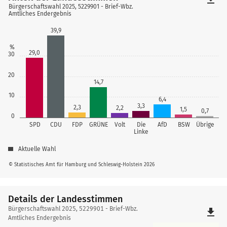
Bürgerschaftswahl 2025, 5229901 - Brief-Wbz.
Amtliches Endergebnis
39,9
%
29,0
30
20
14,7
10
6,4
3,3
2,3
2,2
1,5
0,7
0
SPD
CDU
FDP
GRÜNE
Volt
Die
AfD
BSW
Übrige
Linke
Aktuelle Wahl
© Statistisches Amt für Hamburg und Schleswig-Holstein 2026
Details der Landesstimmen
Details
Bürgerschaftswahl 2025, 5229901 - Brief-Wbz.
file_download
der
Amtliches Endergebnis