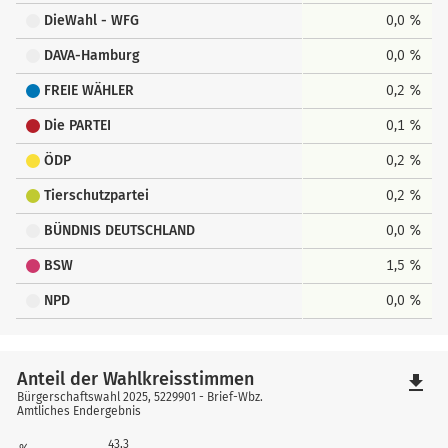
DieWahl - WFG
0,0 %
DAVA-Hamburg
0,0 %
FREIE WÄHLER
0,2 %
Die PARTEI
0,1 %
ÖDP
0,2 %
Tierschutzpartei
0,2 %
BÜNDNIS DEUTSCHLAND
0,0 %
BSW
1,5 %
NPD
0,0 %
Anteil der Wahlkreisstimmen
file_download
Bürgerschaftswahl 2025, 5229901 - Brief-Wbz.
Amtliches Endergebnis
43,3