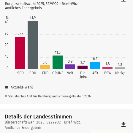
Bürgerschaftswahl 2025, 5229902 - Brief-Wbz.
Amtliches Endergebnis
%
41,9
40
30
27,7
20
11,5
10
6,2
3,9
3,0
2,7
1,8
1,3
0
SPD
CDU
FDP
GRÜNE
Volt
Die
AfD
BSW
Übrige
Linke
Aktuelle Wahl
© Statistisches Amt für Hamburg und Schleswig-Holstein 2026
Details der Landesstimmen
Details
Bürgerschaftswahl 2025, 5229902 - Brief-Wbz.
file_download
der
Amtliches Endergebnis