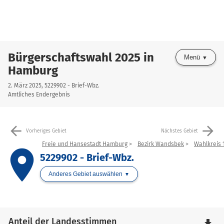
Bürgerschaftswahl 2025 in
Menü
Hamburg
2. März 2025, 5229902 - Brief-Wbz.
Amtliches Endergebnis
arrow_back
arrow_forward
Vorheriges Gebiet
Nächstes Gebiet
Freie und Hansestadt Hamburg
Bezirk Wandsbek
Wahlkreis 1
place
5229902 - Brief-Wbz.
Anderes Gebiet auswählen
Anteil der Landesstimmen
file_download