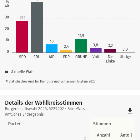
%
40
30
27,3
20
11,9
10
7,0
3,8
3,2
2,4
0,0
0
SPD
CDU
AfD
FDP
GRÜNE
Volt
Die
Übrige
Linke
Aktuelle Wahl
© Statistisches Amt für Hamburg und Schleswig-Holstein 2026
Details der Wahlkreisstimmen
Details
Bürgerschaftswahl 2025, 5229902 - Brief-Wbz.
file_download
der
Amtliches Endergebnis
Wahlkreisstimmen
Partei
Stimmen
Anzahl
Anteil