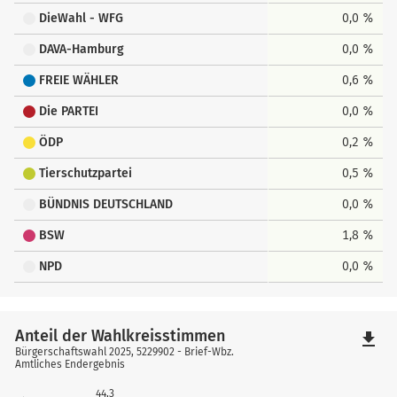
DieWahl - WFG
0,0 %
DAVA-Hamburg
0,0 %
FREIE WÄHLER
0,6 %
Die PARTEI
0,0 %
ÖDP
0,2 %
Tierschutzpartei
0,5 %
BÜNDNIS DEUTSCHLAND
0,0 %
BSW
1,8 %
NPD
0,0 %
Anteil der Wahlkreisstimmen
file_download
Bürgerschaftswahl 2025, 5229902 - Brief-Wbz.
Amtliches Endergebnis
44,3