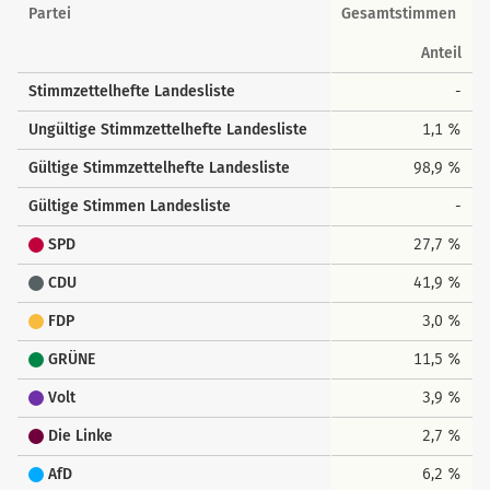
Landesstimmen
Partei
Gesamtstimmen
Anteil
Stimmzettelhefte Landesliste
-
Ungültige Stimmzettelhefte Landesliste
1,1 %
Gültige Stimmzettelhefte Landesliste
98,9 %
Gültige Stimmen Landesliste
-
SPD
27,7 %
CDU
41,9 %
FDP
3,0 %
GRÜNE
11,5 %
Volt
3,9 %
Die Linke
2,7 %
AfD
6,2 %