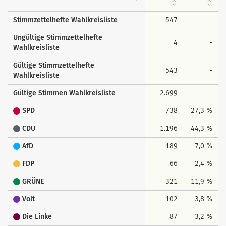
Stimmzettelhefte Wahlkreisliste
547
-
Ungültige Stimmzettelhefte
4
-
Wahlkreisliste
Gültige Stimmzettelhefte
543
-
Wahlkreisliste
Gültige Stimmen Wahlkreisliste
2.699
-
SPD
738
27,3 %
CDU
1.196
44,3 %
AfD
189
7,0 %
FDP
66
2,4 %
GRÜNE
321
11,9 %
Volt
102
3,8 %
Die Linke
87
3,2 %