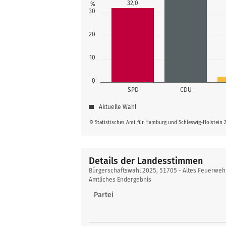
32,0
%
30
20
10
0
SPD
CDU
Aktuelle Wahl
© Statistisches Amt für Hamburg und Schleswig-Holstein 
Details der Landesstimmen
Details
Bürgerschaftswahl 2025, 51705 - Altes Feuerweh
der
Amtliches Endergebnis
Landesstimmen
Partei