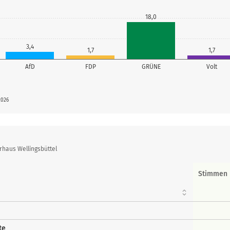
18,0
3,4
1,7
1,7
AfD
FDP
GRÜNE
Volt
2026
rhaus Wellingsbüttel
Stimmen
te