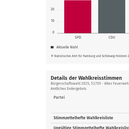
20
10
0
SPD
CDU
Aktuelle Wahl
© Statistisches Amt für Hamburg und Schleswig-Holstein 
Details der Wahlkreisstimmen
Details
Bürgerschaftswahl 2025, 51705 - Altes Feuerweh
der
Amtliches Endergebnis
Wahlkreisstimmen
Partei
Stimmzettelhefte Wahlkreisliste
Ungültige Stimmzettelhefte Wahlkreislis