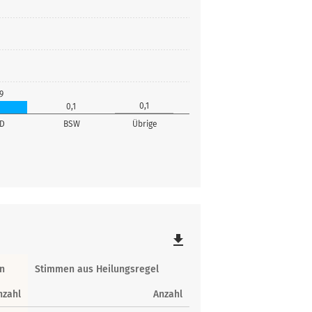
9
0,1
0,1
fD
BSW
Übrige
file_download
n
Stimmen aus Heilungsregel
nzahl
Anzahl