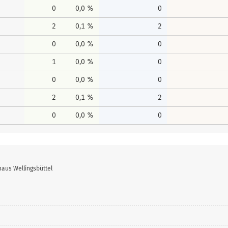
0
0,0 %
0
2
0,1 %
2
0
0,0 %
0
1
0,0 %
0
0
0,0 %
0
2
0,1 %
2
0
0,0 %
0
haus Wellingsbüttel