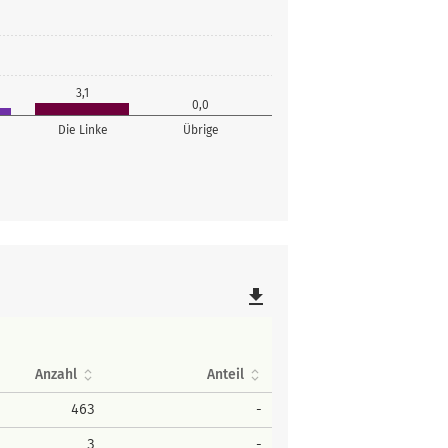
3,1
0,0
Die Linke
Übrige
file_download
Anzahl
Anteil
463
-
3
-