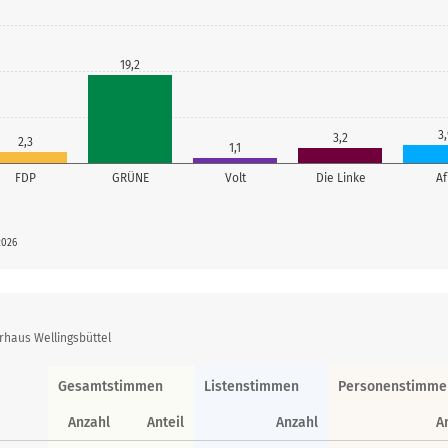
19,2
3,
3,2
2,3
1,1
FDP
GRÜNE
Volt
Die Linke
A
2026
rhaus Wellingsbüttel
Gesamtstimmen
Listenstimmen
Personenstimme
Anzahl
Anteil
Anzahl
A