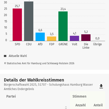
30
25,7
25
23,4
20
15
10
6,6
5,2
4,1
5
3,5
0,0
0
SPD
CDU
AfD
FDP
GRÜNE
Volt
Die
Übrige
Linke
Aktuelle Wahl
© Statistisches Amt für Hamburg und Schleswig-Holstein 2026
Details der Wahlkreisstimmen
Details
Bürgerschaftswahl 2025, 51707 - Schulungshaus Hamburg Wasser
file_download
der
Amtliches Endergebnis
Wahlkreisstimmen
Partei
Stimmen
Anzahl
Anteil