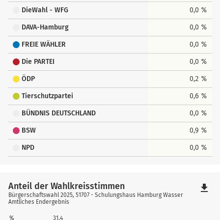
DieWahl - WFG
0,0 %
DAVA-Hamburg
0,0 %
FREIE WÄHLER
0,0 %
Die PARTEI
0,0 %
ÖDP
0,2 %
Tierschutzpartei
0,6 %
BÜNDNIS DEUTSCHLAND
0,0 %
BSW
0,9 %
NPD
0,0 %
Anteil der Wahlkreisstimmen
file_download
Bürgerschaftswahl 2025, 51707 - Schulungshaus Hamburg Wasser
Amtliches Endergebnis
%
31,4