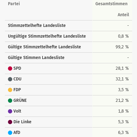
Landesstimmen
Partei
Gesamtstimmen
Anteil
Stimmzettelhefte Landesliste
-
Ungültige Stimmzettelhefte Landesliste
0,8 %
Gültige Stimmzettelhefte Landesliste
99,2 %
Gültige Stimmen Landesliste
-
SPD
28,1 %
CDU
32,1 %
FDP
3,5 %
GRÜNE
21,2 %
Volt
1,8 %
Die Linke
5,3 %
AfD
6,3 %