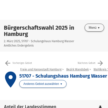
Bürgerschaftswahl 2025 in
Menü
Hamburg
2. März 2025, 51707 - Schulungshaus Hamburg Wasser
Amtliches Endergebnis
arrow_back
arrow_forward
Vorheriges Gebiet
Nächstes Gebiet
Freie und Hansestadt Hamburg
Bezirk Wandsbek
Wahlkreis 1
place
51707 - Schulungshaus Hamburg Wasser
Anderes Gebiet auswählen
Anteil der Landesstimmen
file_download