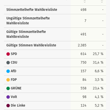
Stimmzettelhefte Wahlkreisliste
498
-
Ungültige Stimmzettelhefte
7
-
Wahlkreisliste
Gültige Stimmzettelhefte
491
-
Wahlkreisliste
Gültige Stimmen Wahlkreisliste
2.385
-
SPD
614
25,7 %
CDU
750
31,4 %
AfD
157
6,6 %
FDP
84
3,5 %
GRÜNE
558
23,4 %
Volt
98
4,1 %
Die Linke
124
5,2 %