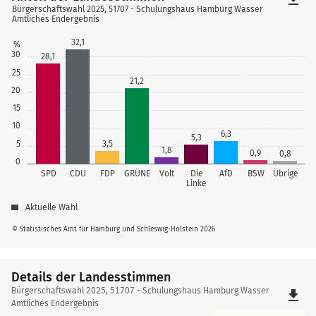
Bürgerschaftswahl 2025, 51707 - Schulungshaus Hamburg Wasser
Amtliches Endergebnis
32,1
%
30
28,1
25
21,2
20
15
10
6,3
5,3
5
3,5
1,8
0,9
0,8
0
SPD
CDU
FDP
GRÜNE
Volt
Die
AfD
BSW
Übrige
Linke
Aktuelle Wahl
© Statistisches Amt für Hamburg und Schleswig-Holstein 2026
Details der Landesstimmen
Details
Bürgerschaftswahl 2025, 51707 - Schulungshaus Hamburg Wasser
file_download
der
Amtliches Endergebnis