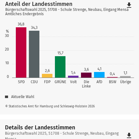
Anteil der Landesstimmen
file_download
Bürgerschaftswahl 2025, 51708 - Schule Strenge, Neubau, Eingang Mensa
Amtliches Endergebnis
36,8
34,3
%
30
20
15,7
10
4,1
3,6
2,6
1,4
1,1
0,4
0
SPD
CDU
FDP
GRÜNE
Volt
Die
AfD
BSW
Übrige
Linke
Aktuelle Wahl
© Statistisches Amt für Hamburg und Schleswig-Holstein 2026
Details der Landesstimmen
Details
Bürgerschaftswahl 2025, 51708 - Schule Strenge, Neubau, Eingang
file_download