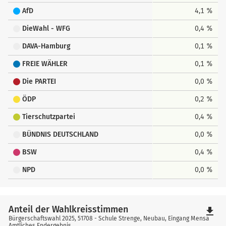
AfD
4,1 %
DieWahl - WFG
0,4 %
DAVA-Hamburg
0,1 %
FREIE WÄHLER
0,1 %
Die PARTEI
0,0 %
ÖDP
0,2 %
Tierschutzpartei
0,4 %
BÜNDNIS DEUTSCHLAND
0,0 %
BSW
0,4 %
NPD
0,0 %
Anteil der Wahlkreisstimmen
file_download
Bürgerschaftswahl 2025, 51708 - Schule Strenge, Neubau, Eingang Mensa
Amtliches Endergebnis