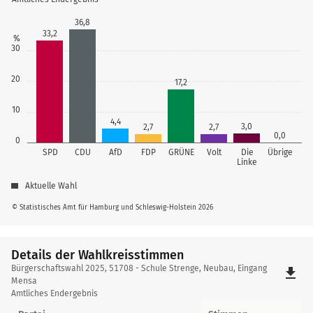
36,8
33,2
%
30
20
17,2
10
4,4
3,0
2,7
2,7
0,0
0
SPD
CDU
AfD
FDP
GRÜNE
Volt
Die
Übrige
Linke
Aktuelle Wahl
© Statistisches Amt für Hamburg und Schleswig-Holstein 2026
Details der Wahlkreisstimmen
Details
Bürgerschaftswahl 2025, 51708 - Schule Strenge, Neubau, Eingang
file_download
der
Mensa
Amtliches Endergebnis
Wahlkreisstimmen