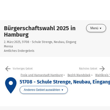
Bürgerschaftswahl 2025 in
Menü
Hamburg
2. März 2025, 51708 - Schule Strenge, Neubau, Eingang
Mensa
Amtliches Endergebnis
arrow_back
arrow_forward
Vorheriges Gebiet
Nächstes Gebiet
Freie und Hansestadt Hamburg
Bezirk Wandsbek
Wahlkreis 1
place
51708 - Schule Strenge, Neubau, Einga
Anderes Gebiet auswählen