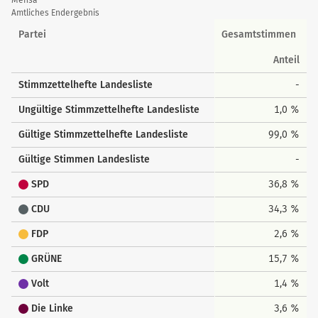
der
Mensa
Amtliches Endergebnis
Landesstimmen
Partei
Gesamtstimmen
Anteil
Stimmzettelhefte Landesliste
-
Ungültige Stimmzettelhefte Landesliste
1,0 %
Gültige Stimmzettelhefte Landesliste
99,0 %
Gültige Stimmen Landesliste
-
SPD
36,8 %
CDU
34,3 %
FDP
2,6 %
GRÜNE
15,7 %
Volt
1,4 %
Die Linke
3,6 %