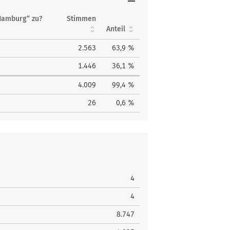
Hamburg“ zu?
Stimmen
Anteil
2.563
63,9 %
1.446
36,1 %
4.009
99,4 %
26
0,6 %
4
4
8.747