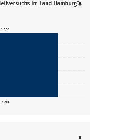
ellversuchs im Land Hamburg“
file_download
2.399
Nein
file_download