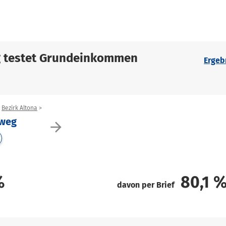
g testet Grundeinkommen
Ergeb
Bezirk Altona
hweg
arrow_forward
%
80,1
davon per Brief