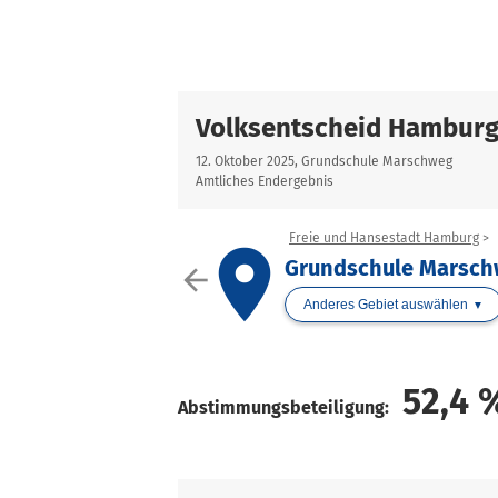
Volksentscheid Hambur
12. Oktober 2025, Grundschule Marschweg
Amtliches Endergebnis
Freie und Hansestadt Hamburg
place
Grundschule Marsc
arrow_back
Anderes Gebiet auswählen
52,4
Abstimmungsbeteiligung: