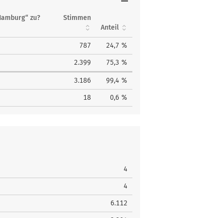
Hamburg“ zu?
Stimmen
Anteil
787
24,7 %
2.399
75,3 %
3.186
99,4 %
18
0,6 %
4
4
6.112