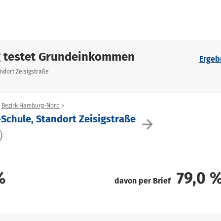
g testet Grundeinkommen
Ergeb
ndort Zeisigstraße
Bezirk Hamburg-Nord
Schule, Standort Zeisigstraße
arrow_forward
%
79,0
davon per Brief