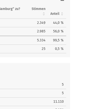
Hamburg“ zu?
Stimmen
Anteil
2.349
44,0 %
2.985
56,0 %
5.334
99,5 %
25
0,5 %
5
5
11.110