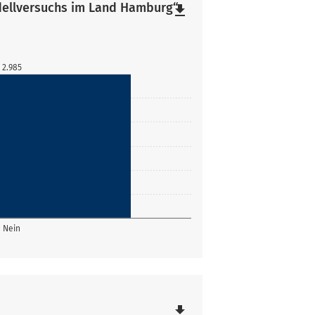
ellversuchs im Land Hamburg“
file_download
2.985
Nein
file_download