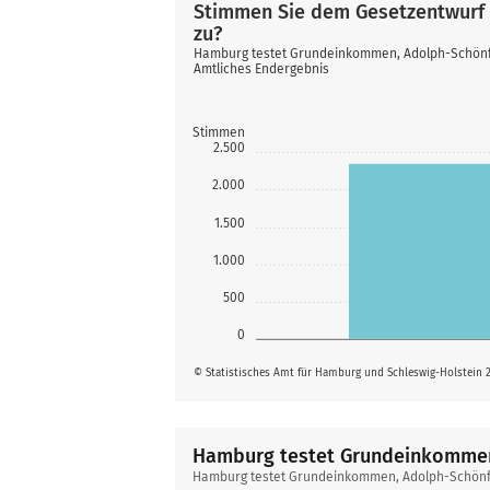
Stimmen Sie dem Gesetzentwurf
zu?
Hamburg testet Grundeinkommen, Adolph-Schönfe
Amtliches Endergebnis
Stimmen
2.500
2.000
1.500
1.000
500
0
© Statistisches Amt für Hamburg und Schleswig-Holstein 
Hamburg testet Grundeinkomme
Hamburg
Hamburg testet Grundeinkommen, Adolph-Schönfe