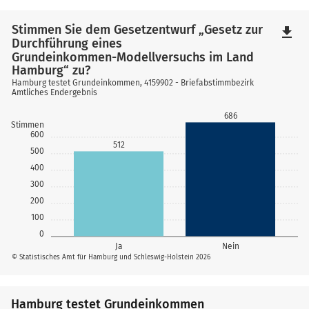
Stimmen Sie dem Gesetzentwurf „Gesetz zur
file_download
Durchführung eines
Grundeinkommen-Modellversuchs im Land
Hamburg“ zu?
Hamburg testet Grundeinkommen, 4159902 - Briefabstimmbezirk
Amtliches Endergebnis
686
Stimmen
600
512
500
400
300
200
100
0
Ja
Nein
© Statistisches Amt für Hamburg und Schleswig-Holstein 2026
Hamburg testet Grundeinkommen