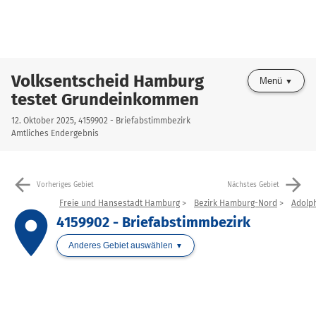
Volksentscheid Hamburg
Menü
testet Grundeinkommen
12. Oktober 2025, 4159902 - Briefabstimmbezirk
Amtliches Endergebnis
arrow_back
arrow_forward
Vorheriges Gebiet
Nächstes Gebiet
Freie und Hansestadt Hamburg
Bezirk Hamburg-Nord
Adolph
place
4159902 - Briefabstimmbezirk
Anderes Gebiet auswählen