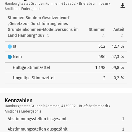
Hamburg
Hamburg testet Grundeinkommen, 4159902 - Briefabstimmbezirk
file_download
testet
Amtliches Endergebnis
Grundeinkommen
Stimmen Sie dem Gesetzentwurf
„Gesetz zur Durchführung eines
Grundeinkommen-Modellversuchs im
Stimmen
Anteil
Land Hamburg“ zu?
Ja
512
42,7 %
Nein
686
57,3 %
Gültige Stimmzettel
1.198
99,8 %
Ungültige Stimmzettel
2
0,2 %
Kennzahlen
Kennzahlen
Hamburg testet Grundeinkommen, 4159902 - Briefabstimmbezirk
Amtliches Endergebnis
Abstimmungsstellen insgesamt
1
Abstimmungsstellen ausgezählt
1