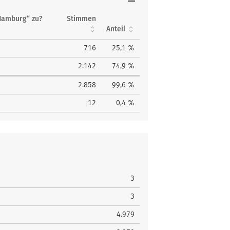
Hamburg“ zu?
Stimmen
Anteil
716
25,1 %
2.142
74,9 %
2.858
99,6 %
12
0,4 %
3
3
4.979