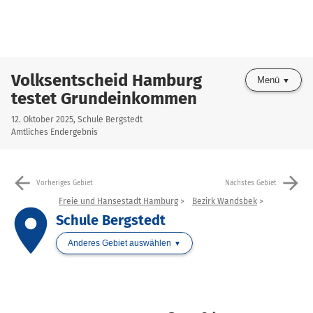
Volksentscheid Hamburg
Menü
testet Grundeinkommen
12. Oktober 2025, Schule Bergstedt
Amtliches Endergebnis
arrow_back
arrow_forward
Vorheriges Gebiet
Nächstes Gebiet
Freie und Hansestadt Hamburg
Bezirk Wandsbek
place
Schule Bergstedt
Anderes Gebiet auswählen