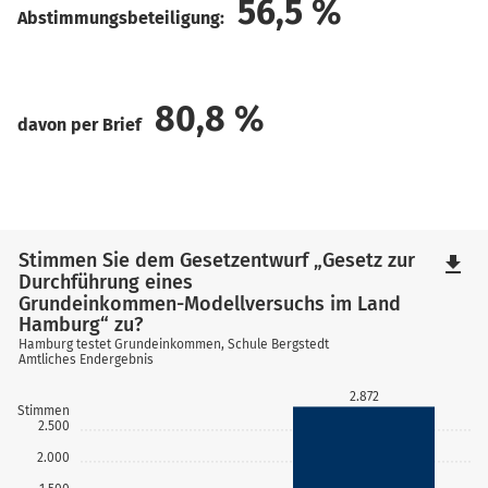
56,5
%
Abstimmungsbeteiligung:
80,8
%
davon per Brief
Stimmen Sie dem Gesetzentwurf „Gesetz zur
file_download
Durchführung eines
Grundeinkommen-Modellversuchs im Land
Hamburg“ zu?
Hamburg testet Grundeinkommen, Schule Bergstedt
Amtliches Endergebnis
2.872
Stimmen
2.500
2.000