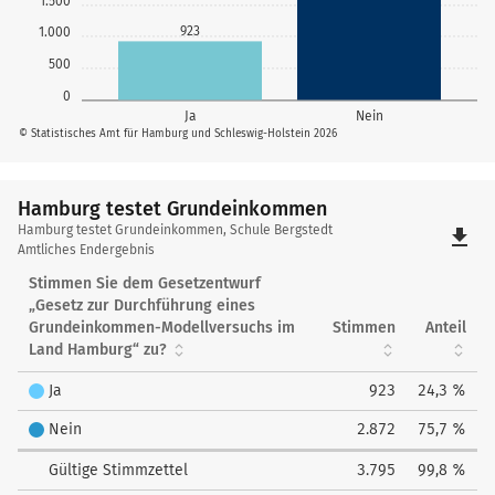
1.500
923
1.000
500
0
Ja
Nein
© Statistisches Amt für Hamburg und Schleswig-Holstein 2026
Hamburg testet Grundeinkommen
Hamburg
Hamburg testet Grundeinkommen, Schule Bergstedt
file_download
testet
Amtliches Endergebnis
Grundeinkommen
Stimmen Sie dem Gesetzentwurf
„Gesetz zur Durchführung eines
Grundeinkommen-Modellversuchs im
Stimmen
Anteil
Land Hamburg“ zu?
Ja
923
24,3 %
Nein
2.872
75,7 %
Gültige Stimmzettel
3.795
99,8 %