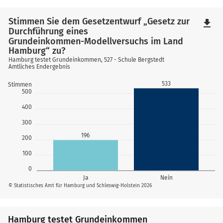
Stimmen Sie dem Gesetzentwurf „Gesetz zur
file_download
Durchführung eines
Grundeinkommen-Modellversuchs im Land
Hamburg“ zu?
Hamburg testet Grundeinkommen, 527 - Schule Bergstedt
Amtliches Endergebnis
533
Stimmen
500
400
300
196
200
100
0
Ja
Nein
© Statistisches Amt für Hamburg und Schleswig-Holstein 2026
Hamburg testet Grundeinkommen