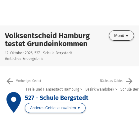
Volksentscheid Hamburg
Menü
testet Grundeinkommen
12. Oktober 2025, 527 - Schule Bergstedt
Amtliches Endergebnis
arrow_back
arrow_forward
Vorheriges Gebiet
Nächstes Gebiet
Freie und Hansestadt Hamburg
Bezirk Wandsbek
Schule Ber
place
527 - Schule Bergstedt
Anderes Gebiet auswählen