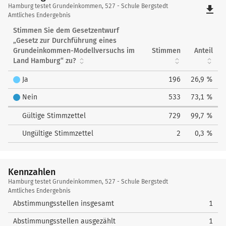
Hamburg
Hamburg testet Grundeinkommen, 527 - Schule Bergstedt
file_download
testet
Amtliches Endergebnis
Grundeinkommen
Stimmen Sie dem Gesetzentwurf
„Gesetz zur Durchführung eines
Grundeinkommen-Modellversuchs im
Stimmen
Anteil
Land Hamburg“ zu?
Ja
196
26,9 %
Nein
533
73,1 %
Gültige Stimmzettel
729
99,7 %
Ungültige Stimmzettel
2
0,3 %
Kennzahlen
Kennzahlen
Hamburg testet Grundeinkommen, 527 - Schule Bergstedt
Amtliches Endergebnis
Abstimmungsstellen insgesamt
1
Abstimmungsstellen ausgezählt
1