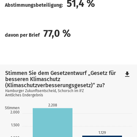
51,4
%
Abstimmungsbeteiligung:
77,0
%
davon per Brief
Stimmen Sie dem Gesetzentwurf „Gesetz für
file_download
besseren Klimaschutz
(Klimaschutzverbesserungsgesetz)“ zu?
Hamburger Zukunftsentscheid, Schorsch im iFZ
Amtliches Endergebnis
2.208
Stimmen
2.000
1.500
1.129