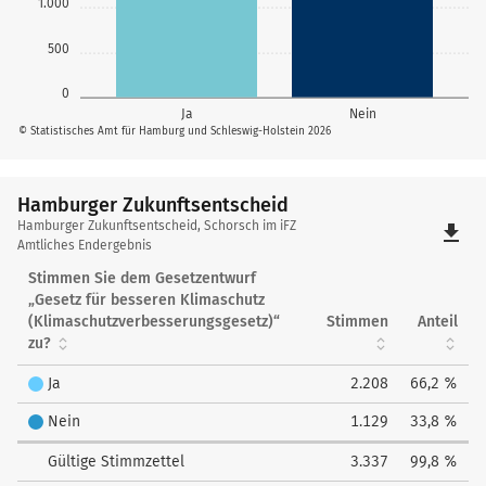
1.000
500
0
Ja
Nein
© Statistisches Amt für Hamburg und Schleswig-Holstein 2026
Hamburger Zukunftsentscheid
Hamburger
Hamburger Zukunftsentscheid, Schorsch im iFZ
file_download
Zukunftsentscheid
Amtliches Endergebnis
Stimmen Sie dem Gesetzentwurf
„Gesetz für besseren Klimaschutz
(Klimaschutzverbesserungsgesetz)“
Stimmen
Anteil
zu?
Ja
2.208
66,2 %
Nein
1.129
33,8 %
Gültige Stimmzettel
3.337
99,8 %