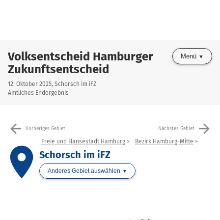
Volksentscheid Hamburger
Menü
Zukunftsentscheid
12. Oktober 2025, Schorsch im iFZ
Amtliches Endergebnis
arrow_back
arrow_forward
Vorheriges Gebiet
Nächstes Gebiet
Freie und Hansestadt Hamburg
Bezirk Hamburg-Mitte
place
Schorsch im iFZ
Anderes Gebiet auswählen