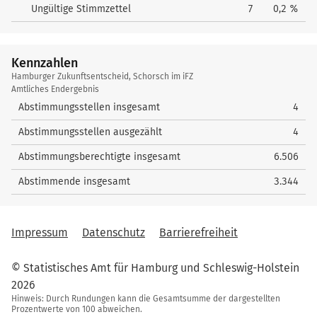
Ungültige Stimmzettel
7
0,2 %
Kennzahlen
Kennzahlen
Hamburger Zukunftsentscheid, Schorsch im iFZ
Amtliches Endergebnis
Abstimmungsstellen insgesamt
4
Abstimmungsstellen ausgezählt
4
Abstimmungsberechtigte insgesamt
6.506
Abstimmende insgesamt
3.344
Impressum
Datenschutz
Barrierefreiheit
© Statistisches Amt für Hamburg und Schleswig-Holstein
2026
Hinweis: Durch Rundungen kann die Gesamtsumme der dargestellten
Prozentwerte von 100 abweichen.