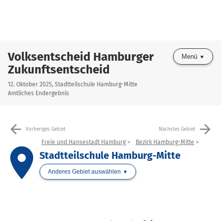
Volksentscheid Hamburger
Menü
Zukunftsentscheid
12. Oktober 2025, Stadtteilschule Hamburg-Mitte
Amtliches Endergebnis
arrow_back
arrow_forward
Vorheriges Gebiet
Nächstes Gebiet
Freie und Hansestadt Hamburg
Bezirk Hamburg-Mitte
place
Stadtteilschule Hamburg-Mitte
Anderes Gebiet auswählen