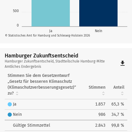
500
0
Ja
Nein
© Statistisches Amt für Hamburg und Schleswig-Holstein 2026
Hamburger Zukunftsentscheid
Hamburger
Hamburger Zukunftsentscheid, Stadtteilschule Hamburg-Mitte
file_download
Zukunftsentscheid
Amtliches Endergebnis
Stimmen Sie dem Gesetzentwurf
„Gesetz für besseren Klimaschutz
(Klimaschutzverbesserungsgesetz)“
Stimmen
Anteil
zu?
Ja
1.857
65,3 %
Nein
986
34,7 %
Gültige Stimmzettel
2.843
99,8 %