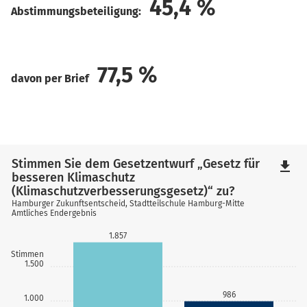
45,4
%
Abstimmungsbeteiligung:
77,5
%
davon per Brief
Stimmen Sie dem Gesetzentwurf „Gesetz für
file_download
besseren Klimaschutz
(Klimaschutzverbesserungsgesetz)“ zu?
Hamburger Zukunftsentscheid, Stadtteilschule Hamburg-Mitte
Amtliches Endergebnis
1.857
Stimmen
1.500
986
1.000