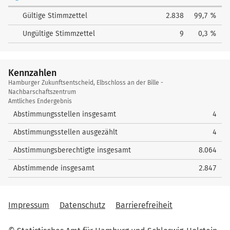
Gültige Stimmzettel
2.838
99,7 %
Ungültige Stimmzettel
9
0,3 %
Kennzahlen
Kennzahlen
Hamburger Zukunftsentscheid, Elbschloss an der Bille -
Nachbarschaftszentrum
Amtliches Endergebnis
Abstimmungsstellen insgesamt
4
Abstimmungsstellen ausgezählt
4
Abstimmungsberechtigte insgesamt
8.064
Abstimmende insgesamt
2.847
Impressum
Datenschutz
Barrierefreiheit