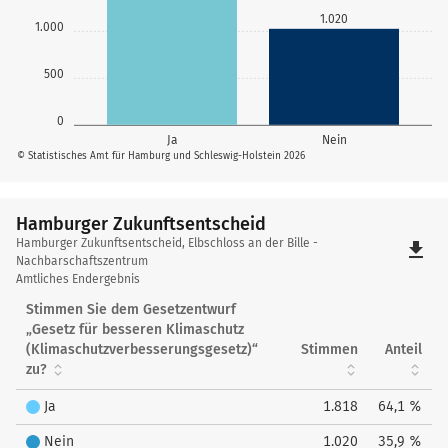
1.020
1.000
500
0
Ja
Nein
© Statistisches Amt für Hamburg und Schleswig-Holstein 2026
Hamburger Zukunftsentscheid
Hamburger
Hamburger Zukunftsentscheid, Elbschloss an der Bille -
file_download
Zukunftsentscheid
Nachbarschaftszentrum
Amtliches Endergebnis
Stimmen Sie dem Gesetzentwurf
„Gesetz für besseren Klimaschutz
(Klimaschutzverbesserungsgesetz)“
Stimmen
Anteil
zu?
Ja
1.818
64,1 %
Nein
1.020
35,9 %