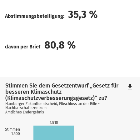
35,3
%
Abstimmungsbeteiligung:
80,8
%
davon per Brief
Stimmen Sie dem Gesetzentwurf „Gesetz für
file_download
besseren Klimaschutz
(Klimaschutzverbesserungsgesetz)“ zu?
Hamburger Zukunftsentscheid, Elbschloss an der Bille -
Nachbarschaftszentrum
Amtliches Endergebnis
1.818
Stimmen
1.500