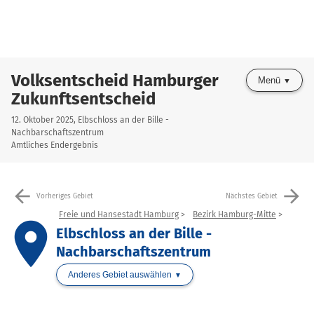
Volksentscheid Hamburger
Menü
Zukunftsentscheid
12. Oktober 2025, Elbschloss an der Bille -
Nachbarschaftszentrum
Amtliches Endergebnis
arrow_back
arrow_forward
Vorheriges Gebiet
Nächstes Gebiet
Freie und Hansestadt Hamburg
Bezirk Hamburg-Mitte
place
Elbschloss an der Bille -
Nachbarschaftszentrum
Anderes Gebiet auswählen