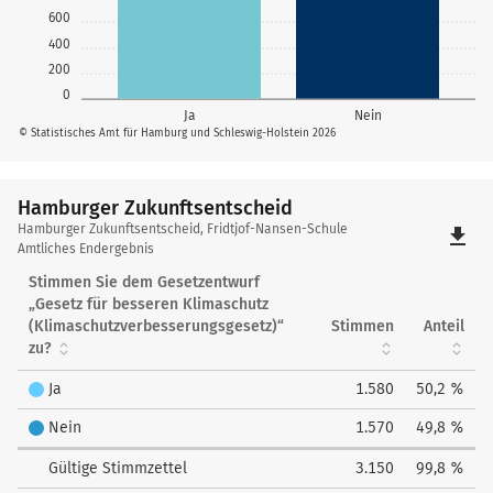
600
400
200
0
Ja
Nein
© Statistisches Amt für Hamburg und Schleswig-Holstein 2026
Hamburger Zukunftsentscheid
Hamburger
Hamburger Zukunftsentscheid, Fridtjof-Nansen-Schule
file_download
Zukunftsentscheid
Amtliches Endergebnis
Stimmen Sie dem Gesetzentwurf
„Gesetz für besseren Klimaschutz
(Klimaschutzverbesserungsgesetz)“
Stimmen
Anteil
zu?
Ja
1.580
50,2 %
Nein
1.570
49,8 %
Gültige Stimmzettel
3.150
99,8 %