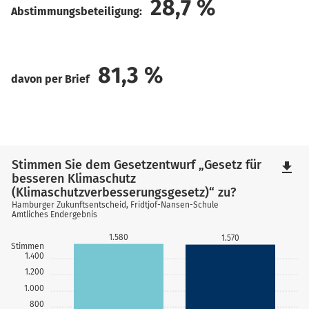
28,7
%
Abstimmungsbeteiligung:
81,3
%
davon per Brief
Stimmen Sie dem Gesetzentwurf „Gesetz für
file_download
besseren Klimaschutz
(Klimaschutzverbesserungsgesetz)“ zu?
Hamburger Zukunftsentscheid, Fridtjof-Nansen-Schule
Amtliches Endergebnis
1.580
1.570
Stimmen
1.400
1.200
1.000
800