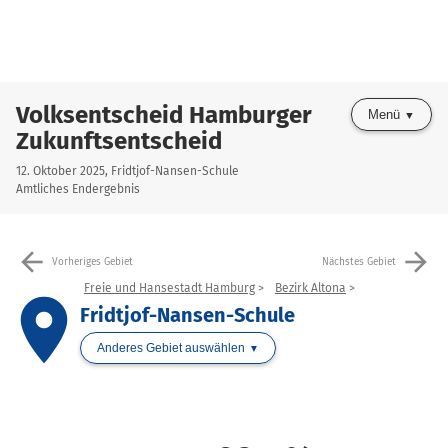
Volksentscheid Hamburger
Menü
Zukunftsentscheid
12. Oktober 2025, Fridtjof-Nansen-Schule
Amtliches Endergebnis
arrow_back
arrow_forward
Vorheriges Gebiet
Nächstes Gebiet
Freie und Hansestadt Hamburg
Bezirk Altona
place
Fridtjof-Nansen-Schule
Anderes Gebiet auswählen