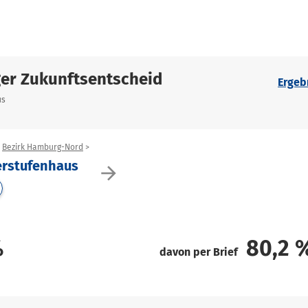
er Zukunftsentscheid
Ergeb
us
Bezirk Hamburg-Nord
erstufenhaus
arrow_forward
%
80,2
davon per Brief