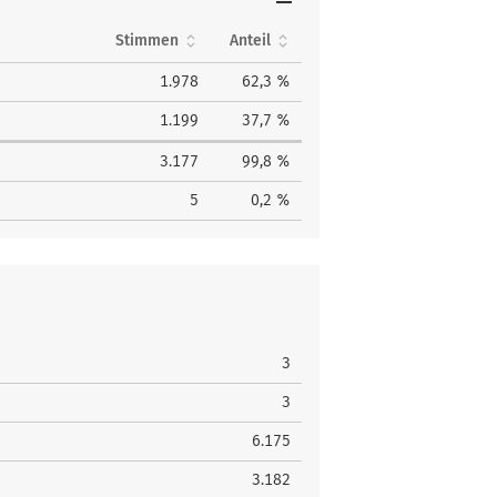
Stimmen
Anteil
1.978
62,3 %
1.199
37,7 %
3.177
99,8 %
5
0,2 %
3
3
6.175
3.182