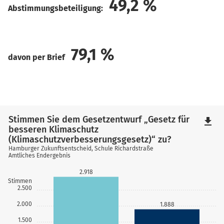
49,2
%
Abstimmungsbeteiligung:
79,1
%
davon per Brief
Stimmen Sie dem Gesetzentwurf „Gesetz für
file_download
besseren Klimaschutz
(Klimaschutzverbesserungsgesetz)“ zu?
Hamburger Zukunftsentscheid, Schule Richardstraße
Amtliches Endergebnis
2.918
Stimmen
2.500
2.000
1.888
1.500