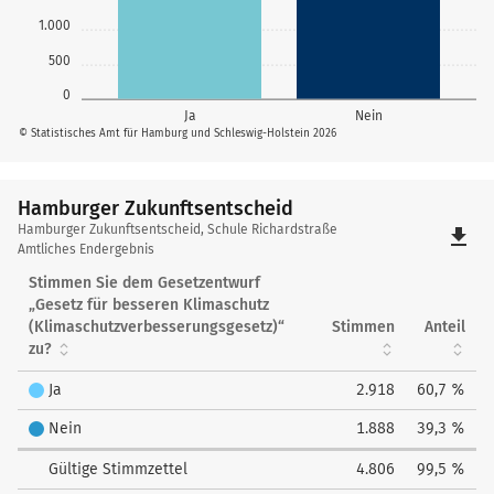
1.000
500
0
Ja
Nein
© Statistisches Amt für Hamburg und Schleswig-Holstein 2026
Hamburger Zukunftsentscheid
Hamburger
Hamburger Zukunftsentscheid, Schule Richardstraße
file_download
Zukunftsentscheid
Amtliches Endergebnis
Stimmen Sie dem Gesetzentwurf
„Gesetz für besseren Klimaschutz
(Klimaschutzverbesserungsgesetz)“
Stimmen
Anteil
zu?
Ja
2.918
60,7 %
Nein
1.888
39,3 %
Gültige Stimmzettel
4.806
99,5 %