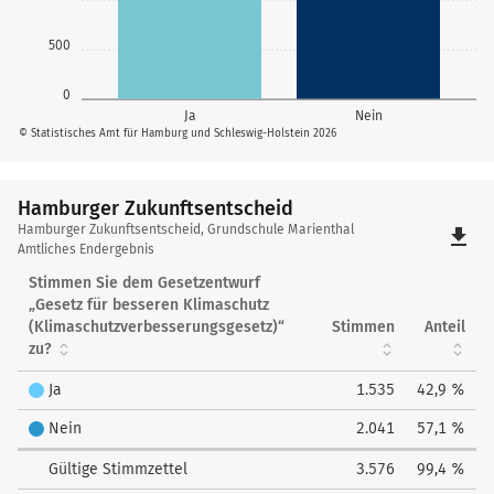
500
0
Ja
Nein
© Statistisches Amt für Hamburg und Schleswig-Holstein 2026
Hamburger Zukunftsentscheid
Hamburger
Hamburger Zukunftsentscheid, Grundschule Marienthal
file_download
Zukunftsentscheid
Amtliches Endergebnis
Stimmen Sie dem Gesetzentwurf
„Gesetz für besseren Klimaschutz
(Klimaschutzverbesserungsgesetz)“
Stimmen
Anteil
zu?
Ja
1.535
42,9 %
Nein
2.041
57,1 %
Gültige Stimmzettel
3.576
99,4 %