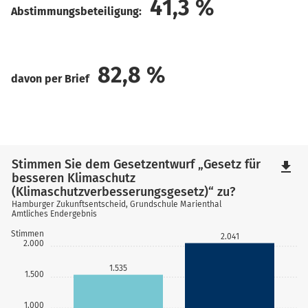
41,3
%
Abstimmungsbeteiligung:
82,8
%
davon per Brief
Stimmen Sie dem Gesetzentwurf „Gesetz für
file_download
besseren Klimaschutz
(Klimaschutzverbesserungsgesetz)“ zu?
Hamburger Zukunftsentscheid, Grundschule Marienthal
Amtliches Endergebnis
Stimmen
2.041
2.000
1.535
1.500
1.000