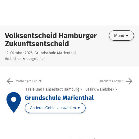
Volksentscheid Hamburger
Menü
Zukunftsentscheid
12. Oktober 2025, Grundschule Marienthal
Amtliches Endergebnis
arrow_back
arrow_forward
Vorheriges Gebiet
Nächstes Gebiet
Freie und Hansestadt Hamburg
Bezirk Wandsbek
place
Grundschule Marienthal
Anderes Gebiet auswählen