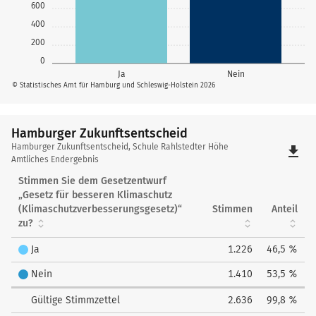
600
400
200
0
Ja
Nein
© Statistisches Amt für Hamburg und Schleswig-Holstein 2026
Hamburger Zukunftsentscheid
Hamburger
Hamburger Zukunftsentscheid, Schule Rahlstedter Höhe
file_download
Zukunftsentscheid
Amtliches Endergebnis
Stimmen Sie dem Gesetzentwurf
„Gesetz für besseren Klimaschutz
(Klimaschutzverbesserungsgesetz)“
Stimmen
Anteil
zu?
Ja
1.226
46,5 %
Nein
1.410
53,5 %
Gültige Stimmzettel
2.636
99,8 %