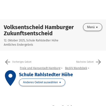
Volksentscheid Hamburger
Menü
Zukunftsentscheid
12. Oktober 2025, Schule Rahlstedter Höhe
Amtliches Endergebnis
arrow_back
arrow_forward
Vorheriges Gebiet
Nächstes Gebiet
Freie und Hansestadt Hamburg
Bezirk Wandsbek
place
Schule Rahlstedter Höhe
Anderes Gebiet auswählen