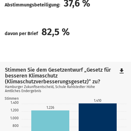
37,6
%
Abstimmungsbeteiligung:
82,5
%
davon per Brief
Stimmen Sie dem Gesetzentwurf „Gesetz für
file_download
besseren Klimaschutz
(Klimaschutzverbesserungsgesetz)“ zu?
Hamburger Zukunftsentscheid, Schule Rahlstedter Höhe
Amtliches Endergebnis
Stimmen
1.410
1.400
1.226
1.200
1.000
800