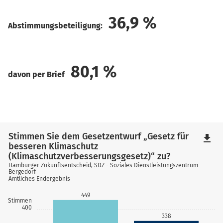
36,9
%
Abstimmungsbeteiligung:
80,1
%
davon per Brief
Stimmen Sie dem Gesetzentwurf „Gesetz für
file_download
besseren Klimaschutz
(Klimaschutzverbesserungsgesetz)“ zu?
Hamburger Zukunftsentscheid, SDZ - Soziales Dienstleistungszentrum
Bergedorf
Amtliches Endergebnis
449
Stimmen
400
338