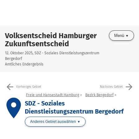
Volksentscheid Hamburger
Menü
Zukunftsentscheid
12. Oktober 2025, SDZ - Soziales Dienstleistungszentrum
Bergedorf
Amtliches Endergebnis
arrow_back
arrow_forward
Vorheriges Gebiet
Nächstes Gebiet
Freie und Hansestadt Hamburg
Bezirk Bergedorf
place
SDZ - Soziales
Dienstleistungszentrum Bergedorf
Anderes Gebiet auswählen