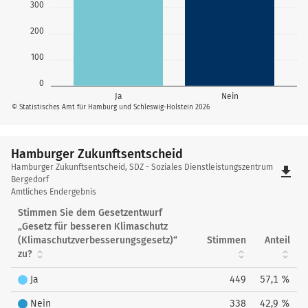
300
200
100
0
Ja
Nein
© Statistisches Amt für Hamburg und Schleswig-Holstein 2026
Hamburger Zukunftsentscheid
Hamburger
Hamburger Zukunftsentscheid, SDZ - Soziales Dienstleistungszentrum
file_download
Zukunftsentscheid
Bergedorf
Amtliches Endergebnis
Stimmen Sie dem Gesetzentwurf
„Gesetz für besseren Klimaschutz
(Klimaschutzverbesserungsgesetz)“
Stimmen
Anteil
zu?
Ja
449
57,1 %
Nein
338
42,9 %