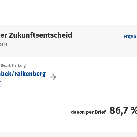
er Zukunftsentscheid
Ergeb
nberg
Bezirk Harburg
chbek/Falkenberg
arrow_forward
86,7
davon per Brief