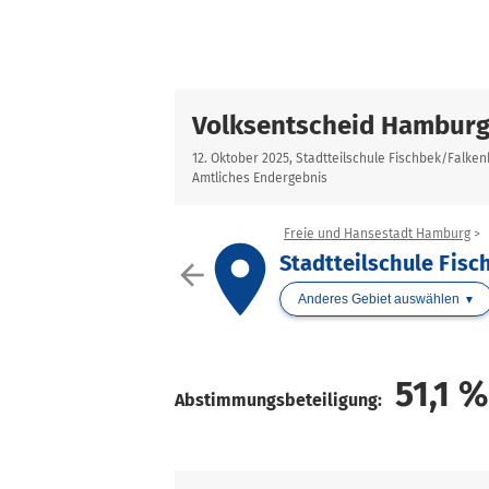
Volksentscheid Hamburg
12. Oktober 2025, Stadtteilschule Fischbek/Falke
Amtliches Endergebnis
Freie und Hansestadt Hamburg
place
Stadtteilschule Fis
arrow_back
Anderes Gebiet auswählen
51,1
%
Abstimmungsbeteiligung: