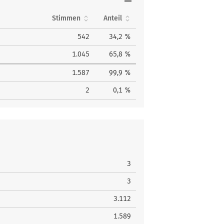
Stimmen
Anteil
542
34,2 %
1.045
65,8 %
1.587
99,9 %
2
0,1 %
3
3
3.112
1.589