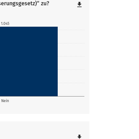
serungsgesetz)“ zu?
file_download
1.045
Nein
file_download