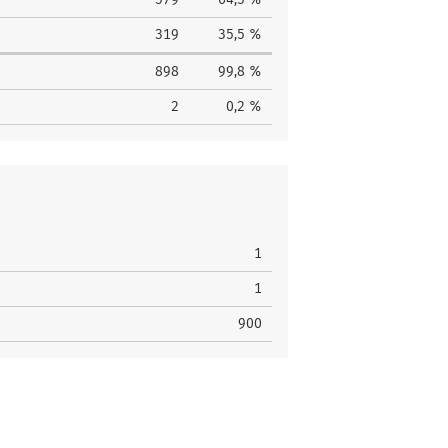
319
35,5 %
898
99,8 %
2
0,2 %
1
1
900