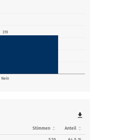
319
Nein
file_download
Stimmen
Anteil
579
64,5 %