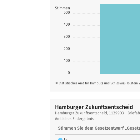
Stimmen
500
400
300
200
100
0
© Statistisches Amt für Hamburg und Schleswig-Holstein 
Hamburger Zukunftsentscheid
Hamburger
Hamburger Zukunftsentscheid, 1129903 - Briefa
Zukunftsentscheid
Amtliches Endergebnis
Stimmen Sie dem Gesetzentwurf „Gesetz
Ja