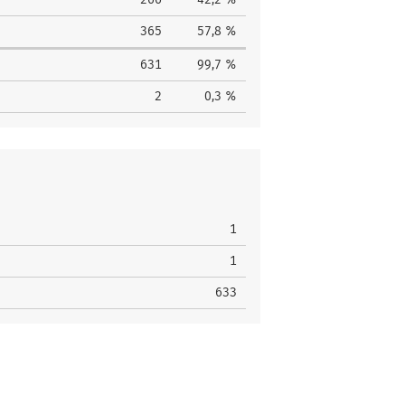
365
57,8 %
631
99,7 %
2
0,3 %
1
1
633