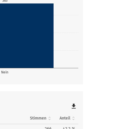
365
Nein
file_download
Stimmen
Anteil
266
42,2 %