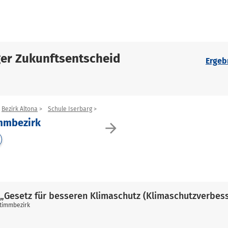
er Zukunftsentscheid
Ergeb
Bezirk Altona
Schule Iserbarg
immbezirk
arrow_forward
„Gesetz für besseren Klimaschutz (Klimaschutzverbes
stimmbezirk