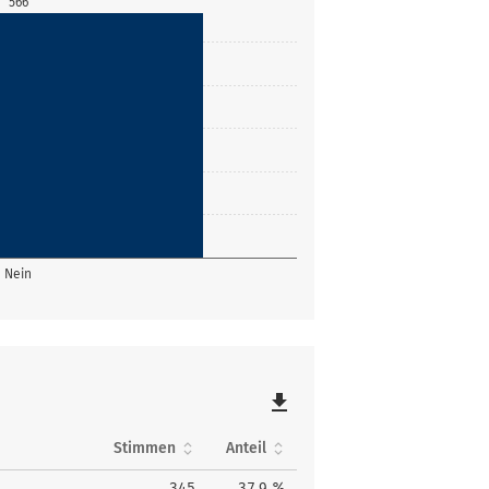
566
Nein
file_download
Stimmen
Anteil
345
37,9 %