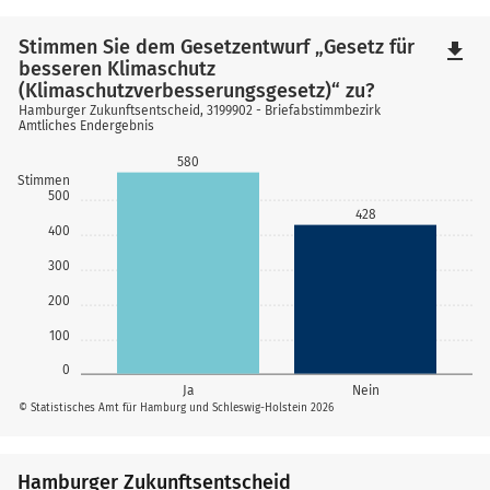
Stimmen Sie dem Gesetzentwurf „Gesetz für
file_download
besseren Klimaschutz
(Klimaschutzverbesserungsgesetz)“ zu?
Hamburger Zukunftsentscheid, 3199902 - Briefabstimmbezirk
Amtliches Endergebnis
580
Stimmen
500
428
400
300
200
100
0
Ja
Nein
© Statistisches Amt für Hamburg und Schleswig-Holstein 2026
Hamburger Zukunftsentscheid