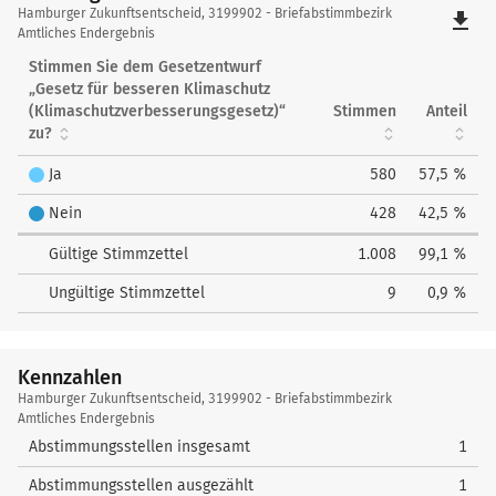
Hamburger
Hamburger Zukunftsentscheid, 3199902 - Briefabstimmbezirk
file_download
Zukunftsentscheid
Amtliches Endergebnis
Stimmen Sie dem Gesetzentwurf
„Gesetz für besseren Klimaschutz
(Klimaschutzverbesserungsgesetz)“
Stimmen
Anteil
zu?
Ja
580
57,5 %
Nein
428
42,5 %
Gültige Stimmzettel
1.008
99,1 %
Ungültige Stimmzettel
9
0,9 %
Kennzahlen
Kennzahlen
Hamburger Zukunftsentscheid, 3199902 - Briefabstimmbezirk
Amtliches Endergebnis
Abstimmungsstellen insgesamt
1
Abstimmungsstellen ausgezählt
1