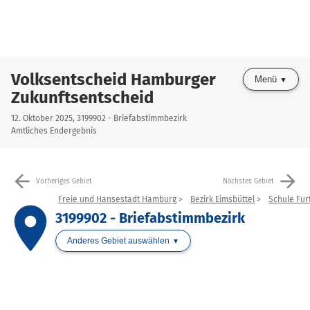
Volksentscheid Hamburger
Menü
Zukunftsentscheid
12. Oktober 2025, 3199902 - Briefabstimmbezirk
Amtliches Endergebnis
arrow_back
arrow_forward
Vorheriges Gebiet
Nächstes Gebiet
Freie und Hansestadt Hamburg
Bezirk Eimsbüttel
Schule Fur
place
3199902 - Briefabstimmbezirk
Anderes Gebiet auswählen