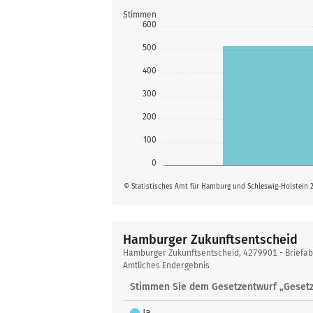
Stimmen
600
500
400
300
200
100
0
© Statistisches Amt für Hamburg und Schleswig-Holstein 
Hamburger Zukunftsentscheid
Hamburger
Hamburger Zukunftsentscheid, 4279901 - Briefa
Zukunftsentscheid
Amtliches Endergebnis
Stimmen Sie dem Gesetzentwurf „Gesetz
Ja