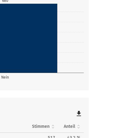
680
Nein
file_download
Stimmen
Anteil
517
43,2 %