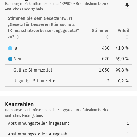
Hamburger
Hamburger Zukunftsentscheid, 5139902 - Briefabstimmbezirk
file_download
Zukunftsentscheid
Amtliches Endergebnis
Stimmen Sie dem Gesetzentwurf
„Gesetz für besseren Klimaschutz
(Klimaschutzverbesserungsgesetz)“
Stimmen
Anteil
zu?
Ja
430
41,0 %
Nein
620
59,0 %
Gültige Stimmzettel
1.050
99,8 %
Ungültige Stimmzettel
2
0,2 %
Kennzahlen
Kennzahlen
Hamburger Zukunftsentscheid, 5139902 - Briefabstimmbezirk
Amtliches Endergebnis
Abstimmungsstellen insgesamt
1
Abstimmungsstellen ausgezählt
1