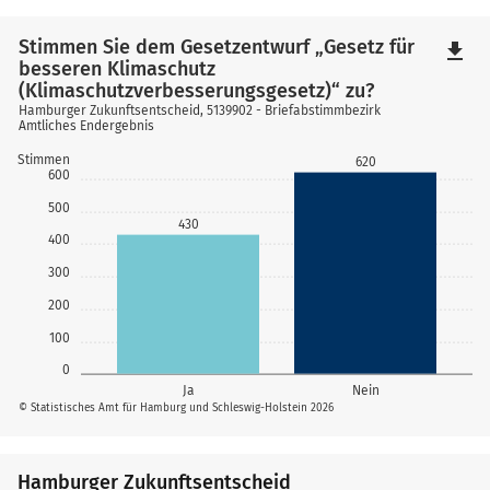
Stimmen Sie dem Gesetzentwurf „Gesetz für
file_download
besseren Klimaschutz
(Klimaschutzverbesserungsgesetz)“ zu?
Hamburger Zukunftsentscheid, 5139902 - Briefabstimmbezirk
Amtliches Endergebnis
Stimmen
620
600
500
430
400
300
200
100
0
Ja
Nein
© Statistisches Amt für Hamburg und Schleswig-Holstein 2026
Hamburger Zukunftsentscheid