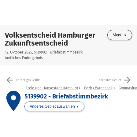
Volksentscheid Hamburger
Menü
Zukunftsentscheid
12. Oktober 2025, 5139902 - Briefabstimmbezirk
Amtliches Endergebnis
arrow_back
arrow_forward
Vorheriges Gebiet
Nächstes Gebiet
Freie und Hansestadt Hamburg
Bezirk Wandsbek
Gymnasiu
place
5139902 - Briefabstimmbezirk
Anderes Gebiet auswählen