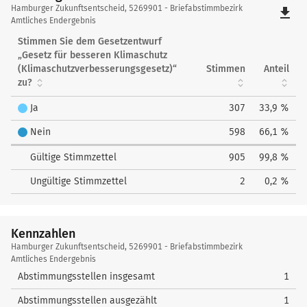
Hamburger
Hamburger Zukunftsentscheid, 5269901 - Briefabstimmbezirk
file_download
Zukunftsentscheid
Amtliches Endergebnis
Stimmen Sie dem Gesetzentwurf
„Gesetz für besseren Klimaschutz
(Klimaschutzverbesserungsgesetz)“
Stimmen
Anteil
zu?
Ja
307
33,9 %
Nein
598
66,1 %
Gültige Stimmzettel
905
99,8 %
Ungültige Stimmzettel
2
0,2 %
Kennzahlen
Kennzahlen
Hamburger Zukunftsentscheid, 5269901 - Briefabstimmbezirk
Amtliches Endergebnis
Abstimmungsstellen insgesamt
1
Abstimmungsstellen ausgezählt
1