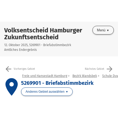
Volksentscheid Hamburger
Menü
Zukunftsentscheid
12. Oktober 2025, 5269901 - Briefabstimmbezirk
Amtliches Endergebnis
arrow_back
arrow_forward
Vorheriges Gebiet
Nächstes Gebiet
Freie und Hansestadt Hamburg
Bezirk Wandsbek
Schule Duv
place
5269901 - Briefabstimmbezirk
Anderes Gebiet auswählen