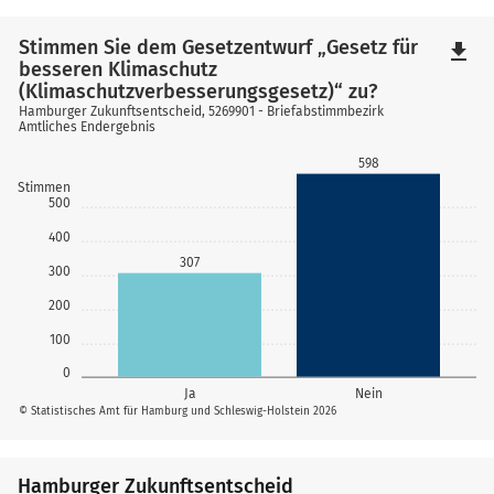
Stimmen Sie dem Gesetzentwurf „Gesetz für
file_download
besseren Klimaschutz
(Klimaschutzverbesserungsgesetz)“ zu?
Hamburger Zukunftsentscheid, 5269901 - Briefabstimmbezirk
Amtliches Endergebnis
598
Stimmen
500
400
307
300
200
100
0
Ja
Nein
© Statistisches Amt für Hamburg und Schleswig-Holstein 2026
Hamburger Zukunftsentscheid