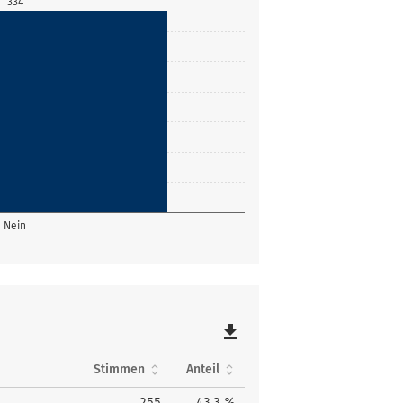
334
Nein
file_download
Stimmen
Anteil
255
43,3 %