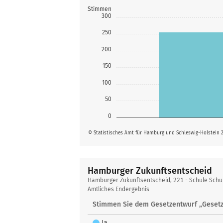
Stimmen
300
250
200
150
100
50
0
© Statistisches Amt für Hamburg und Schleswig-Holstein 
Hamburger Zukunftsentscheid
Hamburger
Hamburger Zukunftsentscheid, 221 - Schule Sch
Zukunftsentscheid
Amtliches Endergebnis
Stimmen Sie dem Gesetzentwurf „Gesetz
Ja