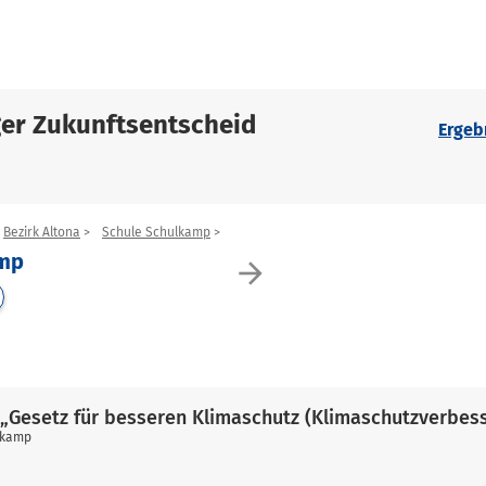
er Zukunftsentscheid
Ergeb
Bezirk Altona
Schule Schulkamp
amp
arrow_forward
„Gesetz für besseren Klimaschutz (Klimaschutzverbes
lkamp