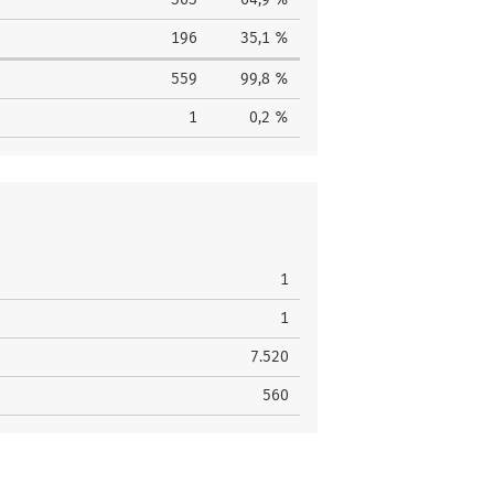
196
35,1 %
559
99,8 %
1
0,2 %
1
1
7.520
560