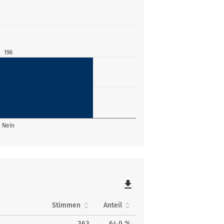
196
Nein
file_download
Stimmen
Anteil
363
64,9 %