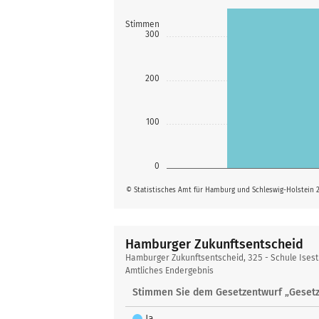
Stimmen
300
200
100
0
© Statistisches Amt für Hamburg und Schleswig-Holstein 
Hamburger Zukunftsentscheid
Hamburger
Hamburger Zukunftsentscheid, 325 - Schule Ises
Zukunftsentscheid
Amtliches Endergebnis
Stimmen Sie dem Gesetzentwurf „Gesetz
Ja