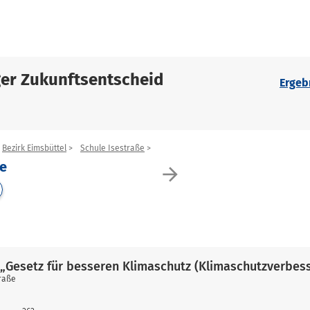
er Zukunftsentscheid
Ergeb
Bezirk Eimsbüttel
Schule Isestraße
ße
arrow_forward
„Gesetz für besseren Klimaschutz (Klimaschutzverbes
raße