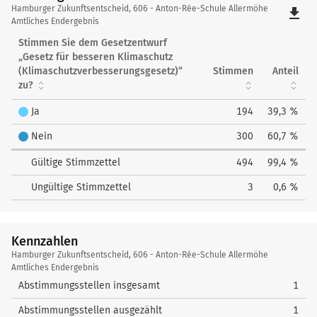
Hamburger
Hamburger Zukunftsentscheid, 606 - Anton-Rée-Schule Allermöhe
file_download
Zukunftsentscheid
Amtliches Endergebnis
Stimmen Sie dem Gesetzentwurf
„Gesetz für besseren Klimaschutz
(Klimaschutzverbesserungsgesetz)“
Stimmen
Anteil
zu?
Ja
194
39,3 %
Nein
300
60,7 %
Gültige Stimmzettel
494
99,4 %
Ungültige Stimmzettel
3
0,6 %
Kennzahlen
Kennzahlen
Hamburger Zukunftsentscheid, 606 - Anton-Rée-Schule Allermöhe
Amtliches Endergebnis
Abstimmungsstellen insgesamt
1
Abstimmungsstellen ausgezählt
1