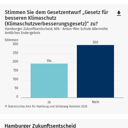
Stimmen Sie dem Gesetzentwurf „Gesetz für
file_download
besseren Klimaschutz
(Klimaschutzverbesserungsgesetz)“ zu?
Hamburger Zukunftsentscheid, 606 - Anton-Rée-Schule Allermöhe
Amtliches Endergebnis
Stimmen
300
300
250
194
200
150
100
50
0
Ja
Nein
© Statistisches Amt für Hamburg und Schleswig-Holstein 2026
Hamburger Zukunftsentscheid