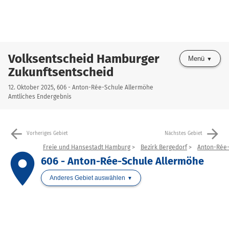
Volksentscheid Hamburger
Menü
Zukunftsentscheid
12. Oktober 2025, 606 - Anton-Rée-Schule Allermöhe
Amtliches Endergebnis
arrow_back
arrow_forward
Vorheriges Gebiet
Nächstes Gebiet
Freie und Hansestadt Hamburg
Bezirk Bergedorf
Anton-Rée-
place
606 - Anton-Rée-Schule Allermöhe
Anderes Gebiet auswählen