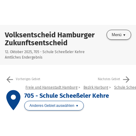
Volksentscheid Hamburger
Menü
Zukunftsentscheid
12. Oktober 2025, 705 - Schule Scheeßeler Kehre
Amtliches Endergebnis
arrow_back
arrow_forward
Vorheriges Gebiet
Nächstes Gebiet
Freie und Hansestadt Hamburg
Bezirk Harburg
Schule Sche
place
705 - Schule Scheeßeler Kehre
Anderes Gebiet auswählen