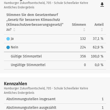
Hamburger
Hamburger Zukunftsentscheid, 705 - Schule Scheeßeler Kehre
file_download
Zukunftsentscheid
Amtliches Endergebnis
Stimmen Sie dem Gesetzentwurf
„Gesetz für besseren Klimaschutz
(Klimaschutzverbesserungsgesetz)“
Stimmen
Anteil
zu?
Ja
132
37,1 %
Nein
224
62,9 %
Gültige Stimmzettel
356
100,0 %
Ungültige Stimmzettel
0
0,0 %
Kennzahlen
Kennzahlen
Hamburger Zukunftsentscheid, 705 - Schule Scheeßeler Kehre
Amtliches Endergebnis
Abstimmungsstellen insgesamt
1
Abstimmungsstellen ausgezählt
1