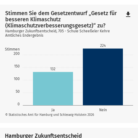
Stimmen Sie dem Gesetzentwurf „Gesetz für
file_download
besseren Klimaschutz
(Klimaschutzverbesserungsgesetz)“ zu?
Hamburger Zukunftsentscheid, 705 - Schule Scheeßeler Kehre
Amtliches Endergebnis
224
Stimmen
200
150
132
100
50
0
Ja
Nein
© Statistisches Amt für Hamburg und Schleswig-Holstein 2026
Hamburger Zukunftsentscheid