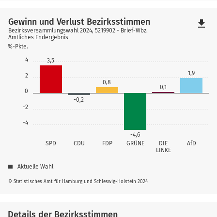
Gewinn und Verlust Bezirksstimmen
file_download
Bezirksversammlungswahl 2024, 5219902 - Brief-Wbz.
Amtliches Endergebnis
%-Pkte.
4
3,5
1,9
2
0,8
0,1
0
-0,2
-2
-4
-4,6
SPD
CDU
FDP
GRÜNE
DIE
AfD
LINKE
Aktuelle Wahl
© Statistisches Amt für Hamburg und Schleswig-Holstein 2024
Details der Bezirksstimmen