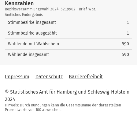
5
Dr. Michallek, Rizza
146
Kennzahlen
4
Schmidt, Christoph
25
nach oben
59
Wellner, Jörg
1
7
Horn, Barbara
76
Kennzahlen
nach oben
58
Lenarth, Thomas
6
Bezirksversammlungswahl 2024, 5219902 - Brief-Wbz.
nach oben
nach oben
Amtliches Endergebnis
nach oben
60
Kiloglou-Dora, Anastasia
2
8
Pape, Peter
17
59
Hennig, Ayleen Judith
4
Stimmbezirke insgesamt
1
nach oben
nach oben
60
Thorn, Denise
4
Stimmbezirke ausgezählt
1
nach oben
Wählende mit Wahlschein
590
Wählende insgesamt
590
Impressum
Datenschutz
Barrierefreiheit
© Statistisches Amt für Hamburg und Schleswig-Holstein
2024
Hinweis: Durch Rundungen kann die Gesamtsumme der dargestellten
Prozentwerte von 100 abweichen.