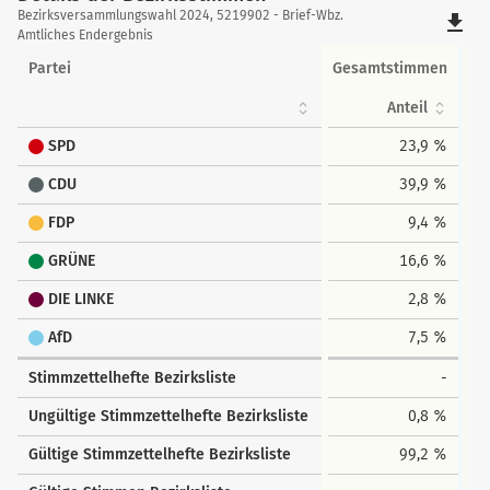
Details
Bezirksversammlungswahl 2024, 5219902 - Brief-Wbz.
file_download
der
Amtliches Endergebnis
Bezirksstimmen
Partei
Gesamtstimmen
Anteil
SPD
23,9 %
CDU
39,9 %
FDP
9,4 %
GRÜNE
16,6 %
DIE LINKE
2,8 %
AfD
7,5 %
Stimmzettelhefte Bezirksliste
-
Ungültige Stimmzettelhefte Bezirksliste
0,8 %
Gültige Stimmzettelhefte Bezirksliste
99,2 %