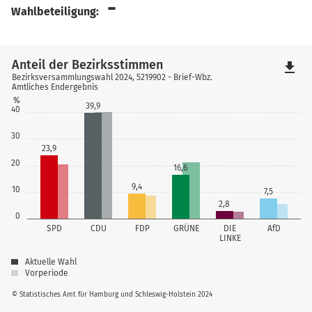
-
Wahlbeteiligung:
Anteil der Bezirksstimmen
file_download
Bezirksversammlungswahl 2024, 5219902 - Brief-Wbz.
Amtliches Endergebnis
%
39,9
40
30
23,9
20
16,6
9,4
10
7,5
2,8
0
SPD
CDU
FDP
GRÜNE
DIE
AfD
LINKE
Aktuelle Wahl
Vorperiode
© Statistisches Amt für Hamburg und Schleswig-Holstein 2024