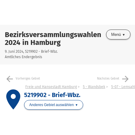
Bezirksversammlungswahlen
Menü
2024 in Hamburg
9. Juni 2024, 5219902 - Brief-Wbz.
Amtliches Endergebnis
arrow_back
arrow_forward
Vorheriges Gebiet
Nächstes Gebiet
Freie und Hansestadt Hamburg
5 - Wandsbek
5-07 - Lemsahl
place
5219902 - Brief-Wbz.
Anderes Gebiet auswählen