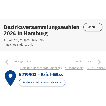
Bezirksversammlungswahlen
Menü
2024 in Hamburg
9. Juni 2024, 5219903 - Brief-Wbz.
Amtliches Endergebnis
arrow_back
arrow_forward
Vorheriges Gebiet
Nächstes Gebiet
Freie und Hansestadt Hamburg
5 - Wandsbek
5-07 - Lemsahl
place
5219903 - Brief-Wbz.
Anderes Gebiet auswählen