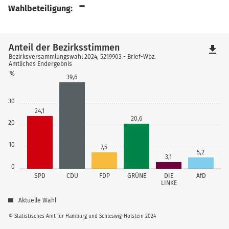
-
Wahlbeteiligung:
Anteil der Bezirksstimmen
file_download
Bezirksversammlungswahl 2024, 5219903 - Brief-Wbz.
Amtliches Endergebnis
%
39,6
30
24,1
20,6
20
10
7,5
5,2
3,1
0
SPD
CDU
FDP
GRÜNE
DIE
AfD
LINKE
Aktuelle Wahl
© Statistisches Amt für Hamburg und Schleswig-Holstein 2024