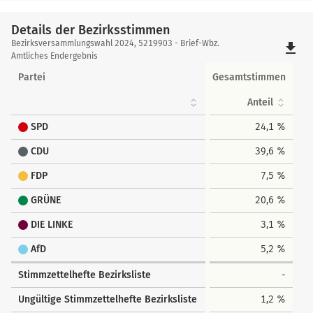
Details der Bezirksstimmen
Details
Bezirksversammlungswahl 2024, 5219903 - Brief-Wbz.
file_download
der
Amtliches Endergebnis
Bezirksstimmen
Partei
Gesamtstimmen
Anteil
SPD
24,1 %
CDU
39,6 %
FDP
7,5 %
GRÜNE
20,6 %
DIE LINKE
3,1 %
AfD
5,2 %
Stimmzettelhefte Bezirksliste
-
Ungültige Stimmzettelhefte Bezirksliste
1,2 %