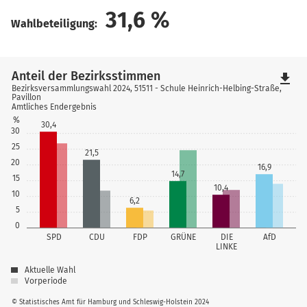
31,6
%
Wahlbeteiligung:
Anteil der Bezirksstimmen
file_download
Bezirksversammlungswahl 2024, 51511 - Schule Heinrich-Helbing-Straße,
Pavillon
Amtliches Endergebnis
%
30,4
30
25
21,5
20
16,9
14,7
15
10,4
10
6,2
5
0
SPD
CDU
FDP
GRÜNE
DIE
AfD
LINKE
Aktuelle Wahl
Vorperiode
© Statistisches Amt für Hamburg und Schleswig-Holstein 2024