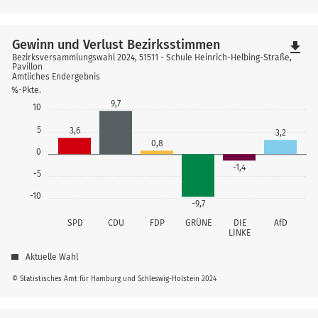
Gewinn und Verlust Bezirksstimmen
file_download
Bezirksversammlungswahl 2024, 51511 - Schule Heinrich-Helbing-Straße,
Pavillon
Amtliches Endergebnis
%-Pkte.
9,7
10
5
3,6
3,2
0,8
0
-1,4
-5
-10
-9,7
SPD
CDU
FDP
GRÜNE
DIE
AfD
LINKE
Aktuelle Wahl
© Statistisches Amt für Hamburg und Schleswig-Holstein 2024