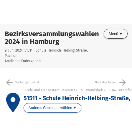
Bezirksversammlungswahlen
Menü
2024 in Hamburg
9. Juni 2024, 51511 - Schule Heinrich-Helbing-Straße,
Pavillon
Amtliches Endergebnis
arrow_back
arrow_forward
Vorheriges Gebiet
Nächstes Gebiet
Freie und Hansestadt Hamburg
5 - Wandsbek
5-04 - Bramfe
place
51511 - Schule Heinrich-Helbing-Straße, 
Anderes Gebiet auswählen