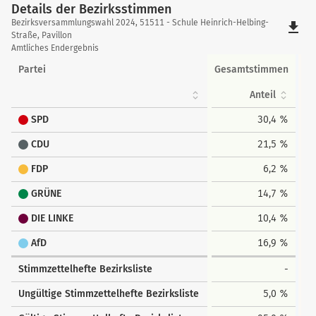
Details der Bezirksstimmen
Details
Bezirksversammlungswahl 2024, 51511 - Schule Heinrich-Helbing-
file_download
der
Straße, Pavillon
Amtliches Endergebnis
Bezirksstimmen
Partei
Gesamtstimmen
Anteil
SPD
30,4 %
CDU
21,5 %
FDP
6,2 %
GRÜNE
14,7 %
DIE LINKE
10,4 %
AfD
16,9 %
Stimmzettelhefte Bezirksliste
-
Ungültige Stimmzettelhefte Bezirksliste
5,0 %