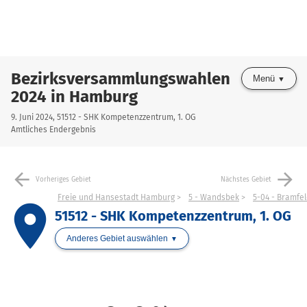
Bezirksversammlungswahlen
Menü
2024 in Hamburg
9. Juni 2024, 51512 - SHK Kompetenzzentrum, 1. OG
Amtliches Endergebnis
arrow_back
arrow_forward
Vorheriges Gebiet
Nächstes Gebiet
Freie und Hansestadt Hamburg
5 - Wandsbek
5-04 - Bramfe
place
51512 - SHK Kompetenzzentrum, 1. OG
Anderes Gebiet auswählen