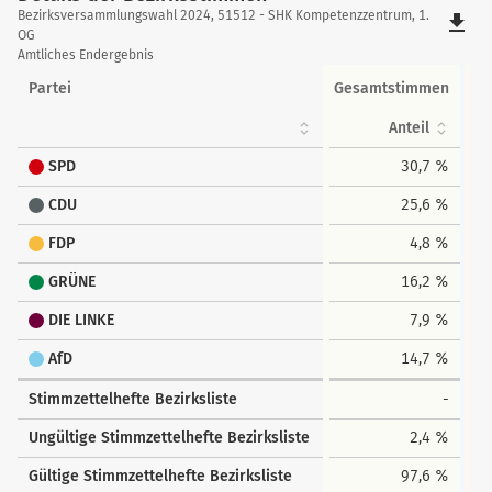
Details
Bezirksversammlungswahl 2024, 51512 - SHK Kompetenzzentrum, 1.
file_download
der
OG
Amtliches Endergebnis
Bezirksstimmen
Partei
Gesamtstimmen
Anteil
SPD
30,7 %
CDU
25,6 %
FDP
4,8 %
GRÜNE
16,2 %
DIE LINKE
7,9 %
AfD
14,7 %
Stimmzettelhefte Bezirksliste
-
Ungültige Stimmzettelhefte Bezirksliste
2,4 %
Gültige Stimmzettelhefte Bezirksliste
97,6 %