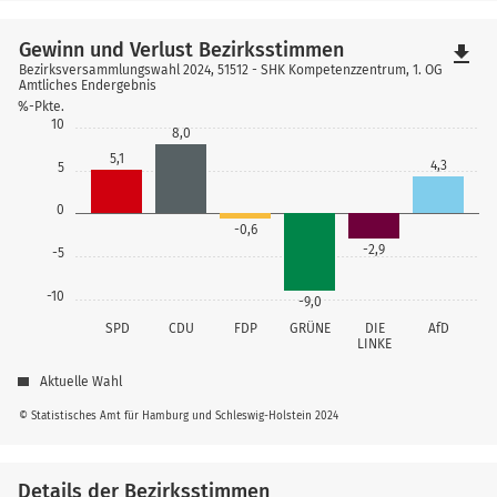
Gewinn und Verlust Bezirksstimmen
file_download
Bezirksversammlungswahl 2024, 51512 - SHK Kompetenzzentrum, 1. OG
Amtliches Endergebnis
%-Pkte.
10
8,0
5,1
4,3
5
0
-0,6
-2,9
-5
-10
-9,0
SPD
CDU
FDP
GRÜNE
DIE
AfD
LINKE
Aktuelle Wahl
© Statistisches Amt für Hamburg und Schleswig-Holstein 2024
Details der Bezirksstimmen