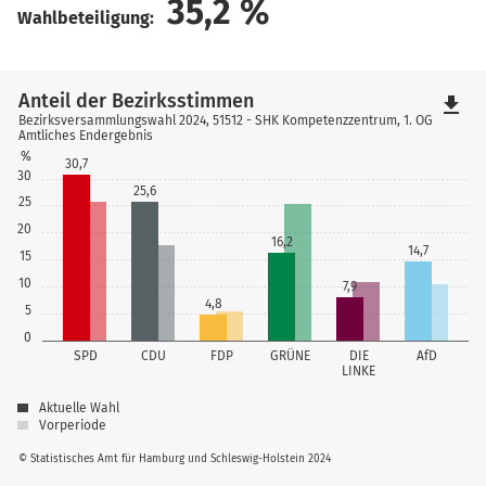
35,2
%
Wahlbeteiligung:
Anteil der Bezirksstimmen
file_download
Bezirksversammlungswahl 2024, 51512 - SHK Kompetenzzentrum, 1. OG
Amtliches Endergebnis
%
30,7
30
25,6
25
20
16,2
14,7
15
10
7,9
4,8
5
0
SPD
CDU
FDP
GRÜNE
DIE
AfD
LINKE
Aktuelle Wahl
Vorperiode
© Statistisches Amt für Hamburg und Schleswig-Holstein 2024