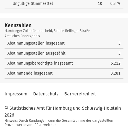
Ungültige Stimmzettel
10
0,3 %
Kennzahlen
Kennzahlen
Hamburger Zukunftsentscheid, Schule Rellinger Straße
Amtliches Endergebnis
Abstimmungsstellen insgesamt
3
Abstimmungsstellen ausgezählt
3
Abstimmungsberechtigte insgesamt
6.212
Abstimmende insgesamt
3.281
Impressum
Datenschutz
Barrierefreiheit
© Statistisches Amt für Hamburg und Schleswig-Holstein
2026
Hinweis: Durch Rundungen kann die Gesamtsumme der dargestellten
Prozentwerte von 100 abweichen.