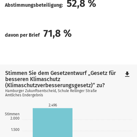
52,8
%
Abstimmungsbeteiligung:
71,8
%
davon per Brief
Stimmen Sie dem Gesetzentwurf „Gesetz für
file_download
besseren Klimaschutz
(Klimaschutzverbesserungsgesetz)“ zu?
Hamburger Zukunftsentscheid, Schule Rellinger Straße
Amtliches Endergebnis
2.496
Stimmen
2.000
1.500