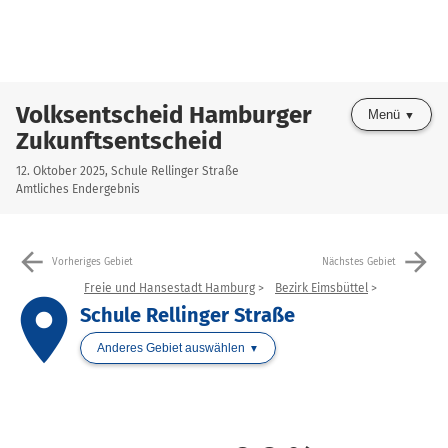
Volksentscheid Hamburger
Menü
Zukunftsentscheid
12. Oktober 2025, Schule Rellinger Straße
Amtliches Endergebnis
arrow_back
arrow_forward
Vorheriges Gebiet
Nächstes Gebiet
Freie und Hansestadt Hamburg
Bezirk Eimsbüttel
place
Schule Rellinger Straße
Anderes Gebiet auswählen