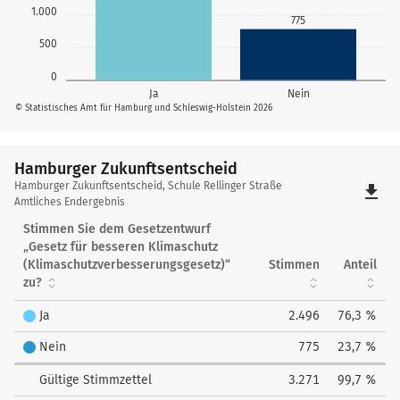
1.000
775
500
0
Ja
Nein
© Statistisches Amt für Hamburg und Schleswig-Holstein 2026
Hamburger Zukunftsentscheid
Hamburger
Hamburger Zukunftsentscheid, Schule Rellinger Straße
file_download
Zukunftsentscheid
Amtliches Endergebnis
Stimmen Sie dem Gesetzentwurf
„Gesetz für besseren Klimaschutz
(Klimaschutzverbesserungsgesetz)“
Stimmen
Anteil
zu?
Ja
2.496
76,3 %
Nein
775
23,7 %
Gültige Stimmzettel
3.271
99,7 %