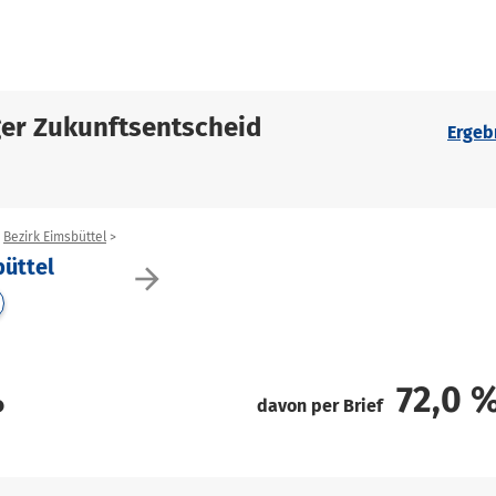
er Zukunftsentscheid
Ergeb
Bezirk Eimsbüttel
üttel
arrow_forward
%
72,0
davon per Brief