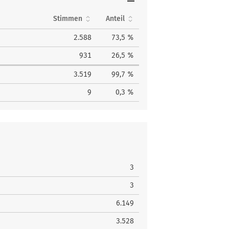
Stimmen
Anteil
2.588
73,5 %
931
26,5 %
3.519
99,7 %
9
0,3 %
3
3
6.149
3.528