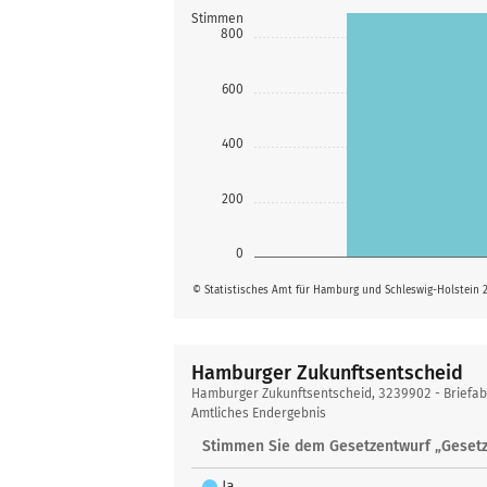
Stimmen
800
600
400
200
0
© Statistisches Amt für Hamburg und Schleswig-Holstein 
Hamburger Zukunftsentscheid
Hamburger
Hamburger Zukunftsentscheid, 3239902 - Briefa
Zukunftsentscheid
Amtliches Endergebnis
Stimmen Sie dem Gesetzentwurf „Gesetz
Ja