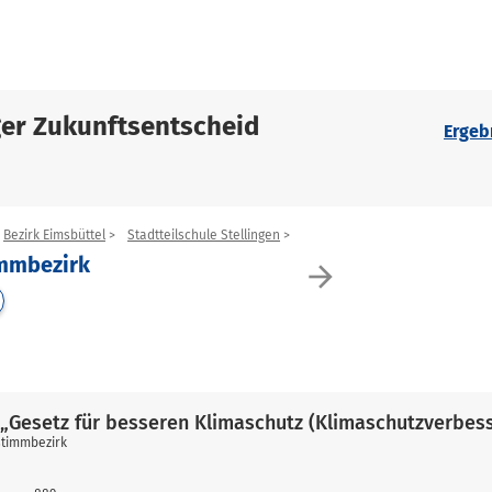
er Zukunftsentscheid
Ergeb
Bezirk Eimsbüttel
Stadtteilschule Stellingen
immbezirk
arrow_forward
„Gesetz für besseren Klimaschutz (Klimaschutzverbes
stimmbezirk