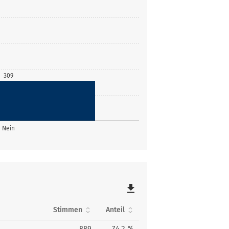
309
Nein
file_download
Stimmen
Anteil
889
74,2 %