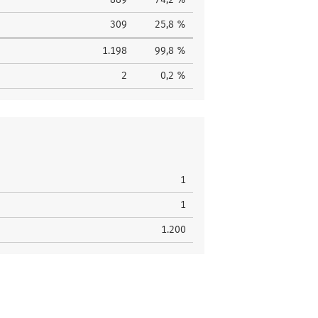
309
25,8 %
1.198
99,8 %
2
0,2 %
1
1
1.200