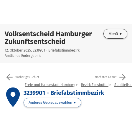
Volksentscheid Hamburger
Menü
Zukunftsentscheid
12. Oktober 2025, 3239901 - Briefabstimmbezirk
Amtliches Endergebnis
arrow_back
arrow_forward
Vorheriges Gebiet
Nächstes Gebiet
Freie und Hansestadt Hamburg
Bezirk Eimsbüttel
Stadtteilsc
place
3239901 - Briefabstimmbezirk
Anderes Gebiet auswählen