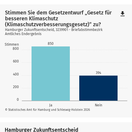
Stimmen Sie dem Gesetzentwurf „Gesetz für
file_download
besseren Klimaschutz
(Klimaschutzverbesserungsgesetz)“ zu?
Hamburger Zukunftsentscheid, 3239901 - Briefabstimmbezirk
Amtliches Endergebnis
850
Stimmen
800
600
394
400
200
0
Ja
Nein
© Statistisches Amt für Hamburg und Schleswig-Holstein 2026
Hamburger Zukunftsentscheid