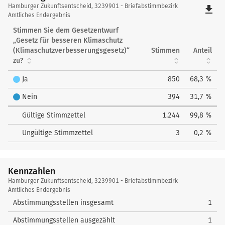
Hamburger
Hamburger Zukunftsentscheid, 3239901 - Briefabstimmbezirk
file_download
Zukunftsentscheid
Amtliches Endergebnis
Stimmen Sie dem Gesetzentwurf
„Gesetz für besseren Klimaschutz
(Klimaschutzverbesserungsgesetz)“
Stimmen
Anteil
zu?
Ja
850
68,3 %
Nein
394
31,7 %
Gültige Stimmzettel
1.244
99,8 %
Ungültige Stimmzettel
3
0,2 %
Kennzahlen
Kennzahlen
Hamburger Zukunftsentscheid, 3239901 - Briefabstimmbezirk
Amtliches Endergebnis
Abstimmungsstellen insgesamt
1
Abstimmungsstellen ausgezählt
1