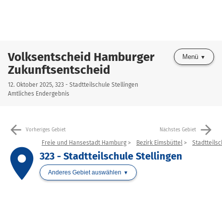
Volksentscheid Hamburger
Menü
Zukunftsentscheid
12. Oktober 2025, 323 - Stadtteilschule Stellingen
Amtliches Endergebnis
arrow_back
arrow_forward
Vorheriges Gebiet
Nächstes Gebiet
Freie und Hansestadt Hamburg
Bezirk Eimsbüttel
Stadtteilsc
place
323 - Stadtteilschule Stellingen
Anderes Gebiet auswählen