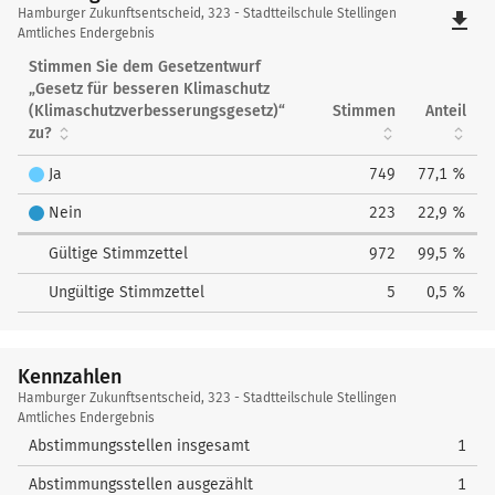
Hamburger
Hamburger Zukunftsentscheid, 323 - Stadtteilschule Stellingen
file_download
Zukunftsentscheid
Amtliches Endergebnis
Stimmen Sie dem Gesetzentwurf
„Gesetz für besseren Klimaschutz
(Klimaschutzverbesserungsgesetz)“
Stimmen
Anteil
zu?
Ja
749
77,1 %
Nein
223
22,9 %
Gültige Stimmzettel
972
99,5 %
Ungültige Stimmzettel
5
0,5 %
Kennzahlen
Kennzahlen
Hamburger Zukunftsentscheid, 323 - Stadtteilschule Stellingen
Amtliches Endergebnis
Abstimmungsstellen insgesamt
1
Abstimmungsstellen ausgezählt
1