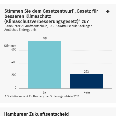
Stimmen Sie dem Gesetzentwurf „Gesetz für
file_download
besseren Klimaschutz
(Klimaschutzverbesserungsgesetz)“ zu?
Hamburger Zukunftsentscheid, 323 - Stadtteilschule Stellingen
Amtliches Endergebnis
749
Stimmen
600
400
223
200
0
Ja
Nein
© Statistisches Amt für Hamburg und Schleswig-Holstein 2026
Hamburger Zukunftsentscheid