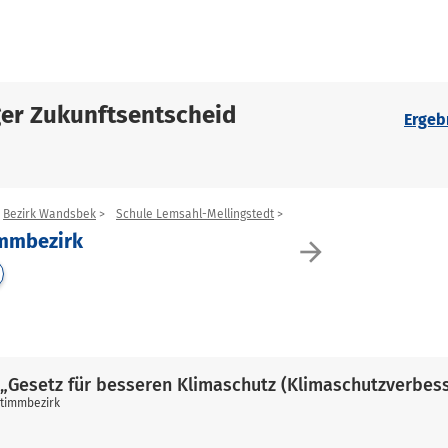
er Zukunftsentscheid
Ergeb
Bezirk Wandsbek
Schule Lemsahl-Mellingstedt
immbezirk
arrow_forward
„Gesetz für besseren Klimaschutz (Klimaschutzverbes
stimmbezirk