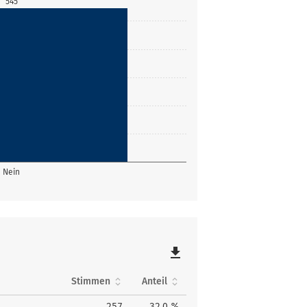
545
Nein
file_download
Stimmen
Anteil
257
32,0 %