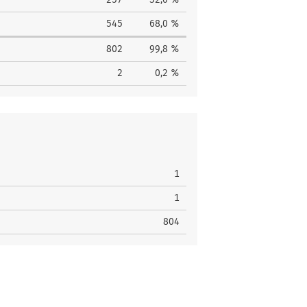
545
68,0 %
802
99,8 %
2
0,2 %
1
1
804