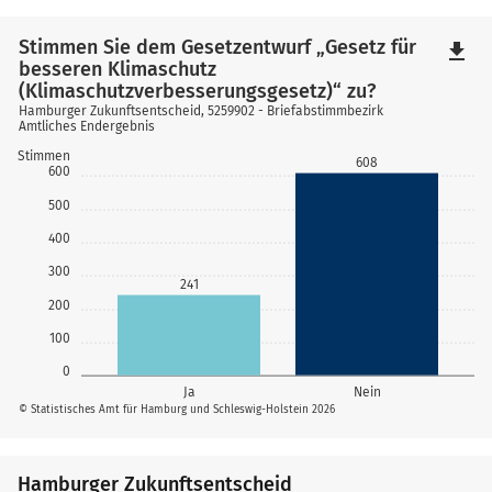
Stimmen Sie dem Gesetzentwurf „Gesetz für
file_download
besseren Klimaschutz
(Klimaschutzverbesserungsgesetz)“ zu?
Hamburger Zukunftsentscheid, 5259902 - Briefabstimmbezirk
Amtliches Endergebnis
Stimmen
608
600
500
400
300
241
200
100
0
Ja
Nein
© Statistisches Amt für Hamburg und Schleswig-Holstein 2026
Hamburger Zukunftsentscheid