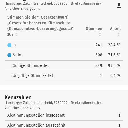
Hamburger
Hamburger Zukunftsentscheid, 5259902 - Briefabstimmbezirk
file_download
Zukunftsentscheid
Amtliches Endergebnis
Stimmen Sie dem Gesetzentwurf
„Gesetz für besseren Klimaschutz
(Klimaschutzverbesserungsgesetz)“
Stimmen
Anteil
zu?
Ja
241
28,4 %
Nein
608
71,6 %
Gültige Stimmzettel
849
99,9 %
Ungültige Stimmzettel
1
0,1 %
Kennzahlen
Kennzahlen
Hamburger Zukunftsentscheid, 5259902 - Briefabstimmbezirk
Amtliches Endergebnis
Abstimmungsstellen insgesamt
1
Abstimmungsstellen ausgezählt
1