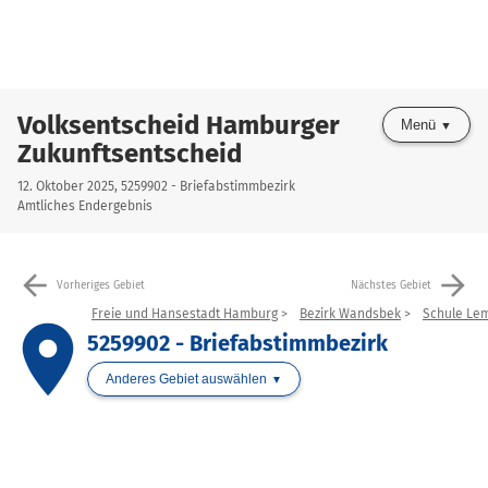
Volksentscheid Hamburger
Menü
Zukunftsentscheid
12. Oktober 2025, 5259902 - Briefabstimmbezirk
Amtliches Endergebnis
arrow_back
arrow_forward
Vorheriges Gebiet
Nächstes Gebiet
Freie und Hansestadt Hamburg
Bezirk Wandsbek
Schule Lem
place
5259902 - Briefabstimmbezirk
Anderes Gebiet auswählen