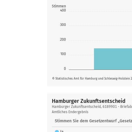
Stimmen
400
300
200
100
0
© Statistisches Amt für Hamburg und Schleswig-Holstein 
Hamburger Zukunftsentscheid
Hamburger
Hamburger Zukunftsentscheid, 6189901 - Briefa
Zukunftsentscheid
Amtliches Endergebnis
Stimmen Sie dem Gesetzentwurf „Gesetz
Ja