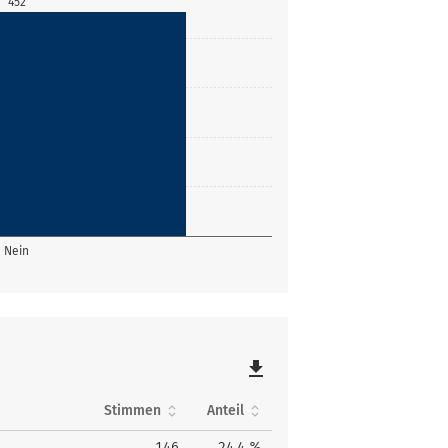
452
Nein
file_download
Stimmen
Anteil
146
24,4 %